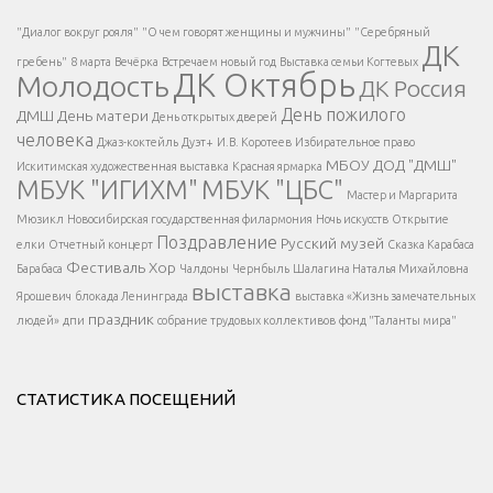
Есть вопрос?
"Диалог вокруг рояля"
"О чем говорят женщины и мужчины"
"Серебряный
ДК
</span >
гребень"
8 марта
Вечёрка
Встречаем новый год
Выставка семьи Когтевых
ДК Октябрь
Молодость
ДК Россия
Напишите нам
</span >
День пожилого
ДМШ
День матери
День открытых дверей
</div >
человека
Джаз-коктейль
Дуэт+
И.В. Коротеев
Избирательное право
МБОУ ДОД "ДМШ"
Искитимская художественная выставка
Красная ярмарка
МБУК "ИГИХМ"
МБУК "ЦБС"
Написать
</div > </div >
Мастер и Маргарита
</div >
</button >
Мюзикл
Новосибирская государственная филармония
Ночь искусств
Открытие
</div >
Поздравление
Русский музей
елки
Отчетный концерт
Сказка Карабаса
Фестиваль
Хор
Барабаса
Чалдоны
Чернбыль
Шалагина Наталья Михайловна
выставка
Ярошевич
блокада Ленинграда
выставка «Жизнь замечательных
праздник
людей»
дпи
собрание трудовых коллективов
фонд "Таланты мира"
СТАТИСТИКА ПОСЕЩЕНИЙ