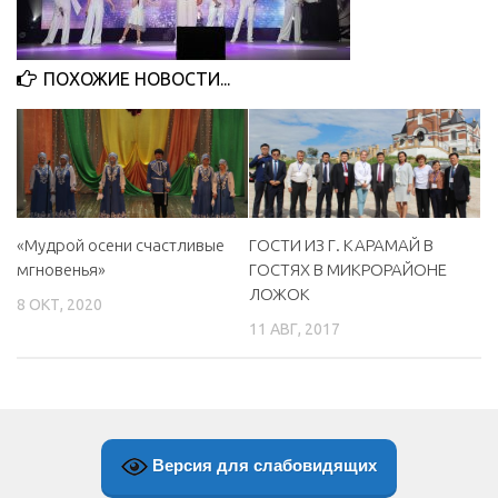
МБУ Дом культуры «Молодость»
МБУ Дом культуры «Октябрь»
ПОХОЖИЕ НОВОСТИ...
МБОУ ДО «Детская школа искусств»
МБОУ ДО «Детская музыкальная школа»
МБУК «Искитимский городской историко-художественный
музей»
МБУ Парк культуры и отдыха им. И.В. Коротеева
«Мудрой осени счастливые
ГОСТИ ИЗ Г. КАРАМАЙ В
мгновенья»
ГОСТЯХ В МИКРОРАЙОНЕ
МБУК «Централизованная библиотечная система»
ЛОЖОК
8 ОКТ, 2020
ДК «Россия»
11 АВГ, 2017
Афиша
Независимая оценка качества
Контакты
Версия для слабовидящих