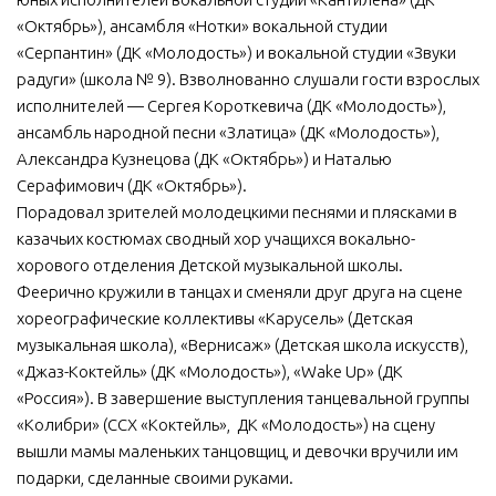
«Октябрь»), ансамбля «Нотки» вокальной студии
«Серпантин» (ДК «Молодость») и вокальной студии «Звуки
радуги» (школа № 9). Взволнованно слушали гости взрослых
исполнителей — Сергея Короткевича (ДК «Молодость»),
ансамбль народной песни «Златица» (ДК «Молодость»),
Александра Кузнецова (ДК «Октябрь») и Наталью
Серафимович (ДК «Октябрь»).
Порадовал зрителей молодецкими песнями и плясками в
казачьих костюмах сводный хор учащихся вокально-
хорового отделения Детской музыкальной школы.
Феерично кружили в танцах и сменяли друг друга на сцене
хореографические коллективы «Карусель» (Детская
музыкальная школа), «Вернисаж» (Детская школа искусств),
«Джаз-Коктейль» (ДК «Молодость»), «Wake Up» (ДК
«Россия»). В завершение выступления танцевальной группы
«Колибри» (ССХ «Коктейль», ДК «Молодость») на сцену
вышли мамы маленьких танцовщиц, и девочки вручили им
подарки, сделанные своими руками.