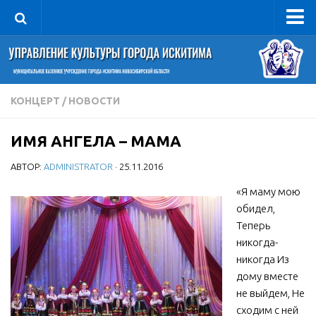
Управление
Руководитель
Сведения об организации
КОНЦЕРТ
/
НОВОСТИ
Структура
ИМЯ АНГЕЛА – МАМА
Книга почета культуры
АВТОР:
ADMINISTRATOR
· 25.11.2016
Фотогалерея
Документы
«Я маму мою
обидел,
Учредительные документы
Теперь
Правовая база
никогда-
никогда Из
Противодействие коррупции
дому вместе
Отчеты о деятельности
не выйдем, Не
сходим с ней
Учреждения культуры