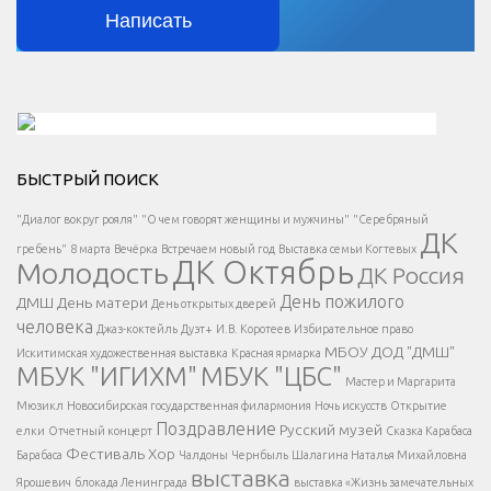
Написать
Решаем вместе</div > </div > </div >
БЫСТРЫЙ ПОИСК
Есть вопрос?
"Диалог вокруг рояля"
"О чем говорят женщины и мужчины"
"Серебряный
ДК
</span >
гребень"
8 марта
Вечёрка
Встречаем новый год
Выставка семьи Когтевых
ДК Октябрь
Молодость
ДК Россия
Напишите нам
</span >
День пожилого
ДМШ
День матери
День открытых дверей
</div >
человека
Джаз-коктейль
Дуэт+
И.В. Коротеев
Избирательное право
МБОУ ДОД "ДМШ"
Искитимская художественная выставка
Красная ярмарка
МБУК "ИГИХМ"
МБУК "ЦБС"
Написать
</div > </div >
Мастер и Маргарита
</div >
</button >
Мюзикл
Новосибирская государственная филармония
Ночь искусств
Открытие
</div >
Поздравление
Русский музей
елки
Отчетный концерт
Сказка Карабаса
Фестиваль
Хор
Барабаса
Чалдоны
Чернбыль
Шалагина Наталья Михайловна
выставка
Ярошевич
блокада Ленинграда
выставка «Жизнь замечательных