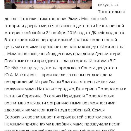
никуда…».
МБУ Дом культуры «Молодость»
Трогательные
МБУ Дом культуры «Октябрь»
до слез строчки стихотворения Эммы Мошковской
отворили дверь в мир счастливого детства и безграничной
МБОУ ДО «Детская школа искусств»
материнской любви 24 ноября 2016 года в ДК «Молодость».
МБОУ ДО «Детская музыкальная школа»
В этот снежный вечер зрительный зал был полон гостей –
целыми семьями горожане пришли на концерт «Имя ангела
МБУК «Искитимский городской историко-художественный
музей»
– Мама», посвященный чудесному празднику День матери.
Почетные гости праздника – глава города Искитима В.Г.
МБУ Парк культуры и отдыха им. И.В. Коротеева
Пфейфер и председатель городского Совета депутатов
МБУК «Централизованная библиотечная система»
Ю.А. Мартынов — произнесли со сцены теплые слова
поздравлений. Из рук Главы Благодарственные письма
ДК «Россия»
получили мамы Наталья Нерадько, Екатерина Полоротова и
Афиша
Наталья Сорокина. В семьях Нерадько и Полоротовых
Независимая оценка качества
воспитываются дети с ограниченными возможностями
здоровья, их материнский труд особенный. Семья
Контакты
Сорокиных воспитывает пятерых детей-спортсменов.
Нежными признаниями в любви к маме прозвучали песни
юных исполнителей вокальной студии «Кантилена» (ДК