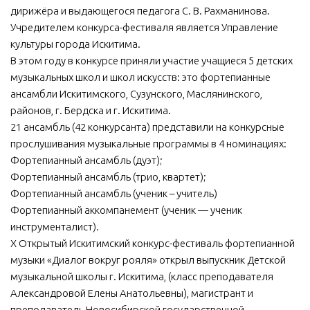
дирижёра и выдающегося педагога С. В. Рахманинова.
МБУ Дом культуры «Молодость»
Учредителем конкурса-фестиваля является Управление
МБУ Дом культуры «Октябрь»
культуры города Искитима.
В этом году в конкурсе приняли участие учащиеся 5 детских
МБОУ ДО «Детская школа искусств»
музыкальных школ и школ искусств: это фортепианные
МБОУ ДО «Детская музыкальная школа»
ансамбли Искитимского, Сузунского, Маслянинского,
районов, г. Бердска и г. Искитима.
МБУК «Искитимский городской историко-художественный
музей»
21 ансамбль (42 конкурсанта) представили на конкурсные
прослушивания музыкальные программы в 4 номинациях:
МБУ Парк культуры и отдыха им. И.В. Коротеева
Фортепианный ансамбль (дуэт);
МБУК «Централизованная библиотечная система»
Фортепианный ансамбль (трио, квартет);
Фортепианный ансамбль (ученик – учитель)
ДК «Россия»
Фортепианный аккомпанемент (ученик — ученик
Афиша
инструменталист).
Независимая оценка качества
X Открытый Искитимский конкурс-фестиваль фортепианной
музыки «Диалог вокруг рояля» открыл выпускник Детской
Контакты
музыкальной школы г. Искитима, (класс преподавателя
Александровой Елены Анатольевны), магистрант и
преподаватель Новосибирской государственной