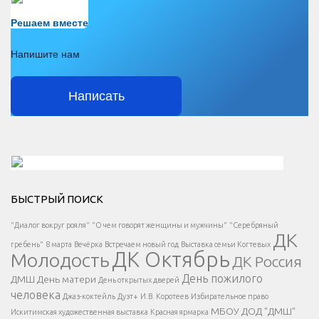
Есть вопрос?
Решаем вместе
Напишите нам
Написать
Решаем вместе</div > </div > </div >
БЫСТРЫЙ ПОИСК
Есть вопрос?
"Диалог вокруг рояля"
"О чем говорят женщины и мужчины"
"Серебряный
ДК
</span >
гребень"
8 марта
Вечёрка
Встречаем новый год
Выставка семьи Когтевых
ДК Октябрь
Молодость
ДК Россия
Напишите нам
</span >
День пожилого
ДМШ
День матери
День открытых дверей
</div >
человека
Джаз-коктейль
Дуэт+
И.В. Коротеев
Избирательное право
МБОУ ДОД "ДМШ"
Искитимская художественная выставка
Красная ярмарка