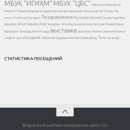
МБУК "ИГИХМ"
МБУК "ЦБС"
Написать
</div > </div >
Мастер и Маргарита
</div >
</button >
Мюзикл
Новосибирская государственная филармония
Ночь искусств
Открытие
</div >
Поздравление
Русский музей
елки
Отчетный концерт
Сказка Карабаса
Фестиваль
Хор
Барабаса
Чалдоны
Чернбыль
Шалагина Наталья Михайловна
выставка
Ярошевич
блокада Ленинграда
выставка «Жизнь замечательных
праздник
людей»
дпи
собрание трудовых коллективов
фонд "Таланты мира"
СТАТИСТИКА ПОСЕЩЕНИЙ
Возрастной рейтинг материалов сайта 12+