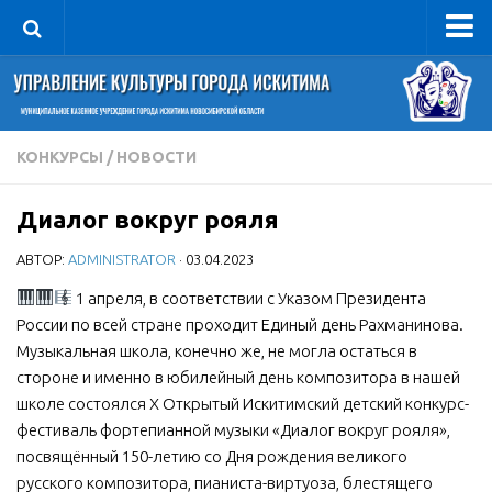
Управление
Руководитель
Сведения об организации
КОНКУРСЫ
/
НОВОСТИ
Структура
Диалог вокруг рояля
Книга почета культуры
АВТОР:
ADMINISTRATOR
· 03.04.2023
Фотогалерея
Документы
1 апреля, в соответствии с Указом Президента
России по всей стране проходит Единый день Рахманинова.
Учредительные документы
Музыкальная школа, конечно же, не могла остаться в
Правовая база
стороне и именно в юбилейный день композитора в нашей
школе состоялся X Открытый Искитимский детский конкурс-
Противодействие коррупции
фестиваль фортепианной музыки «Диалог вокруг рояля»,
Отчеты о деятельности
посвящённый 150-летию со Дня рождения великого
русского композитора, пианиста-виртуоза, блестящего
Учреждения культуры