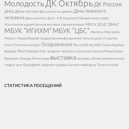
ДК Октябрь
Молодость
ДК Россия
Напишите нам
</span >
День пожилого
ДМШ
День матери
День открытых дверей
</div >
человека
Джаз-коктейль
Дуэт+
И.В. Коротеев
Избирательное право
МБОУ ДОД "ДМШ"
Искитимская художественная выставка
Красная ярмарка
МБУК "ИГИХМ"
МБУК "ЦБС"
Написать
</div > </div >
Мастер и Маргарита
</div >
</button >
Мюзикл
Новосибирская государственная филармония
Ночь искусств
Открытие
</div >
Поздравление
Русский музей
елки
Отчетный концерт
Сказка Карабаса
Фестиваль
Хор
Барабаса
Чалдоны
Чернбыль
Шалагина Наталья Михайловна
выставка
Ярошевич
блокада Ленинграда
выставка «Жизнь замечательных
праздник
людей»
дпи
собрание трудовых коллективов
фонд "Таланты мира"
СТАТИСТИКА ПОСЕЩЕНИЙ