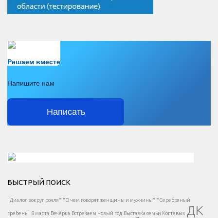
Есть вопрос?
Решаем вместе
Напишите нам
Написать
Решаем вместе</div > </div > </div >
БЫСТРЫЙ ПОИСК
Есть вопрос?
"Диалог вокруг рояля"
"О чем говорят женщины и мужчины"
"Серебряный
ДК
</span >
гребень"
8 марта
Вечёрка
Встречаем новый год
Выставка семьи Когтевых