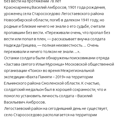
без вести на протяжении 78 лет
Красноармеец Василий Амбросов, 1901 года рождения,
МБУ Дом культуры «Молодость»
уроженец села Старососедово Легостаевского района
МБУ Дом культуры «Октябрь»
Новосибирской области, погиб в далеком 1941 году, но
МБОУ ДО «Детская школа искусств»
родные и близкие ничего не знали о его судьбе, считали
пропавшим без вести. «Переживали очень, что пропал без
МБОУ ДО «Детская музыкальная школа»
вести или попал в плен, — рассказывает внучка солдата
МБУК «Искитимский городской историко-художественный
Надежда Грицева, — полная неизвестность… Очень
музей»
переживали и ничего толком не знали…».
МБУ Парк культуры и отдыха им. И.В. Коротеева
Останки солдата были обнаружены поисковиками отряда
«Застава святого Ильи Муромца» Московской общественной
МБУК «Централизованная библиотечная система»
организации «Поиск» во время Межрегиональной
ДК «Россия»
экспедиции «Вахта Памяти – 2019» на территории
Афиша
Ельнинского района Смоленской области. К счастью,
солдатский медальон был в хорошей сохранности, что и
Независимая оценка качества
помогло установить личность солдата – Василий
Контакты
Васильевич Амбросов.
Легостаевский район на сегодняшний день не существует,
село Старососедово располагается на территории