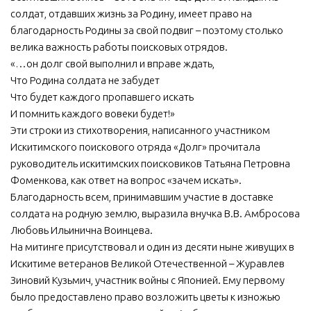
солдат, отдавших жизнь за Родину, имеет право на
благодарность Родины за свой подвиг – поэтому столько
велика важность работы поисковых отрядов.
«…он долг свой выполнил и вправе ждать,
Что Родина солдата не забудет
Что будет каждого пропавшего искать
И помнить каждого вовеки будет!»
Эти строки из стихотворения, написанного участником
Искитимского поискового отряда «Долг» прочитала
руководитель искитимских поисковиков Татьяна Петровна
Фоменкова, как ответ на вопрос «зачем искать».
Благодарность всем, принимавшим участие в доставке
солдата на родную землю, выразила внучка В.В. Амбросова
Любовь Ильинична Воинцева.
На митинге присутствовал и один из десяти ныне живущих в
Искитиме ветеранов Великой Отечественной – Журавлев
Зиновий Кузьмич, участник войны с Японией. Ему первому
было предоставлено право возложить цветы к изножью