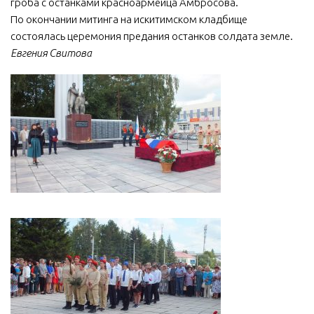
гроба с останками красноармейца Амбросова.
По окончании митинга на искитимском кладбище
состоялась церемония предания останков солдата земле.
Евгения Свитова