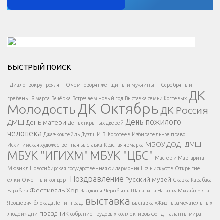
Решаем вместе</div > </div > </div >
БЫСТРЫЙ ПОИСК
Есть вопрос?
"Диалог вокруг рояля"
"О чем говорят женщины и мужчины"
"Серебряный
ДК
</span >
гребень"
8 марта
Вечёрка
Встречаем новый год
Выставка семьи Когтевых
ДК Октябрь
Молодость
ДК Россия
Напишите нам
</span >
День пожилого
ДМШ
День матери
День открытых дверей
</div >
человека
Джаз-коктейль
Дуэт+
И.В. Коротеев
Избирательное право
МБОУ ДОД "ДМШ"
Искитимская художественная выставка
Красная ярмарка
МБУК "ИГИХМ"
МБУК "ЦБС"
Написать
</div > </div >
Мастер и Маргарита
</div >
</button >
Мюзикл
Новосибирская государственная филармония
Ночь искусств
Открытие
</div >
Поздравление
Русский музей
елки
Отчетный концерт
Сказка Карабаса
Фестиваль
Хор
Барабаса
Чалдоны
Чернбыль
Шалагина Наталья Михайловна
выставка
Ярошевич
блокада Ленинграда
выставка «Жизнь замечательных
праздник
людей»
дпи
собрание трудовых коллективов
фонд "Таланты мира"