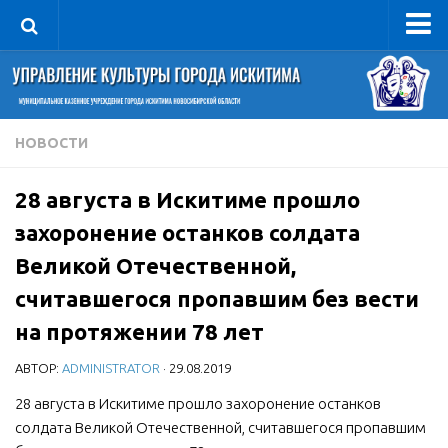
Управление
Руководитель
Сведения об организации
НОВОСТИ
Структура
28 августа в Искитиме прошло
Книга почета культуры
захоронение останков солдата
Фотогалерея
Великой Отечественной,
Документы
считавшегося пропавшим без вести
Учредительные документы
на протяжении 78 лет
Правовая база
АВТОР:
ADMINISTRATOR
· 29.08.2019
Противодействие коррупции
28 августа в Искитиме прошло захоронение останков
Отчеты о деятельности
солдата Великой Отечественной, считавшегося пропавшим
Учреждения культуры