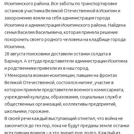
Искитимского района. Все заботы по транспортировке
останков участника Великой Отечественной в Искитим и
захоронению взяли на себя администрация города
Искитима и администрация Искитимского района. Найдена
семья Василия Васильевича, которая приняла решение
похоронить своего родного человека на кладбище города
Искитима.
28 августа поисковики доставили останки солдата в
Барнаул. А оттуда представители администрации Искитима
и родственники привезли их в наш город.
У Мемориала воинам-искитимцам, павшим на фронтах
Великой Отечественной, состоялся митинг, участие в
котором приняли представители военного комиссариата,
учреждений культуры, образования, социальных служб и
общественных организаций, коллективы предприятий,
школьники, горожане.
В своей речи каждый выступающий отметил, что война не
закончится до тех пор, пока не будут преданы земле останки
всех павших воинов – а это значит еще долго. Каждый из