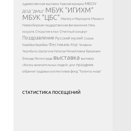
</div >
МБОУ
художественная выставка
Красная ярмарка
МБУК "ИГИХМ"
ДОД "ДМШ"
МБУК "ЦБС"
Мастер и Маргарита
Мюзикл
Новосибирская государственная филармония
Ночь
искусств
Открытие елки
Отчетный концерт
Поздравление
Русский музей
Сказка
Фестиваль
Хор
Карабаса Барабаса
Чалдоны
Чернбыль
Шалагина Наталья Михайловна
Ярошевич
выставка
блокада Ленинграда
выставка
праздник
«Жизнь замечательных людей»
дпи
собрание трудовых коллективов
фонд "Таланты мира"
СТАТИСТИКА ПОСЕЩЕНИЙ