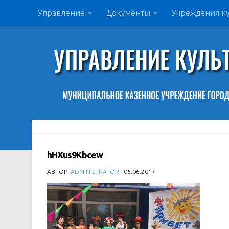
Управление
Документы
Учреждения к
hHXus9Kbcew
АВТОР:
ADMINISTRATOR
· 06.06.2017