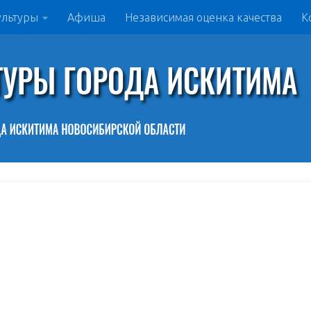
ультуры
Афиша
Независимая оценка качества
К