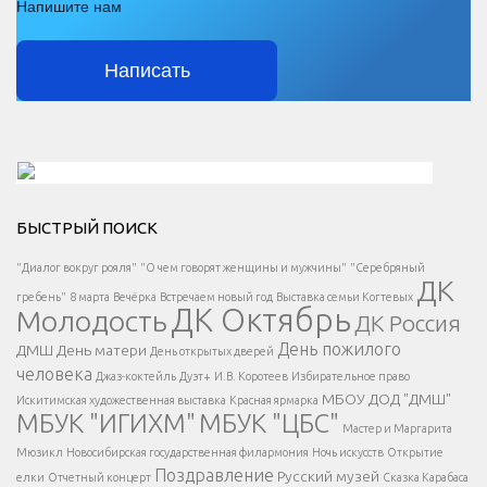
Напишите нам
Написать
Решаем вместе</div > </div > </div >
БЫСТРЫЙ ПОИСК
Есть вопрос?
"Диалог вокруг рояля"
"О чем говорят женщины и мужчины"
"Серебряный
ДК
</span >
гребень"
8 марта
Вечёрка
Встречаем новый год
Выставка семьи Когтевых
ДК Октябрь
Молодость
ДК Россия
Напишите нам
</span >
День пожилого
ДМШ
День матери
День открытых дверей
</div >
человека
Джаз-коктейль
Дуэт+
И.В. Коротеев
Избирательное право
МБОУ ДОД "ДМШ"
Искитимская художественная выставка
Красная ярмарка
МБУК "ИГИХМ"
МБУК "ЦБС"
Написать
</div > </div >
Мастер и Маргарита
</div >
</button >
Мюзикл
Новосибирская государственная филармония
Ночь искусств
Открытие
</div >
Поздравление
Русский музей
елки
Отчетный концерт
Сказка Карабаса