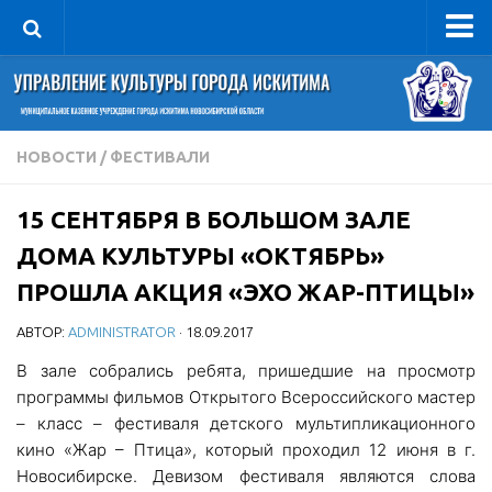
Управление
Руководитель
Сведения об организации
НОВОСТИ
/
ФЕСТИВАЛИ
Структура
15 СЕНТЯБРЯ В БОЛЬШОМ ЗАЛЕ
Книга почета культуры
ДОМА КУЛЬТУРЫ «ОКТЯБРЬ»
Фотогалерея
ПРОШЛА АКЦИЯ «ЭХО ЖАР-ПТИЦЫ»
Документы
АВТОР:
ADMINISTRATOR
· 18.09.2017
Учредительные документы
В зале собрались ребята, пришедшие на просмотр
Правовая база
программы фильмов Открытого Всероссийского мастер
Противодействие коррупции
– класс – фестиваля детского мультипликационного
Отчеты о деятельности
кино «Жар – Птица», который проходил 12 июня в г.
Новосибирске. Девизом фестиваля являются слова
Учреждения культуры