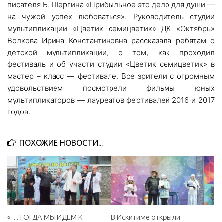
писателя Б. Шергина «Прибыльное это дело для души —
МБУ Дом культуры «Молодость»
на чужой успех любоваться». Руководитель студии
мультипликации «Цветик семицветик» ДК «Октябрь»
МБУ Дом культуры «Октябрь»
Волкова Ирина Константиновна рассказала ребятам о
МБОУ ДО «Детская школа искусств»
детской мультипликации, о том, как проходил
МБОУ ДО «Детская музыкальная школа»
фестиваль и об участи студии «Цветик семицветик» в
мастер – класс — фестивале. Все зрители с огромным
МБУК «Искитимский городской историко-художественный
удовольствием посмотрели фильмы юных
музей»
мультипликаторов — лауреатов фестивалей 2016 и 2017
МБУ Парк культуры и отдыха им. И.В. Коротеева
годов.
МБУК «Централизованная библиотечная система»
ДК «Россия»
ПОХОЖИЕ НОВОСТИ...
Афиша
Независимая оценка качества
Контакты
«…ТОГДА МЫ ИДЕМ К
В Искитиме открыли