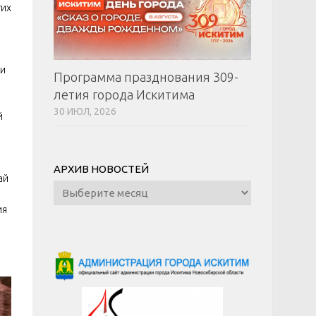
гих
 и
Программа празднования 309-
летия города Искитима
30 ИЮЛ, 2026
й
АРХИВ НОВОСТЕЙ
ай
Архив
новостей
ия