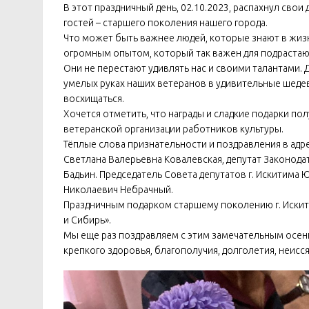
В этот праздничный день, 02.10.2023, распахнул сво
гостей – старшего поколения нашего города.
Что может быть важнее людей, которые знают в жизн
огромным опытом, который так важен для подраста
Они не перестают удивлять нас и своими талантами.
умелых руках наших ветеранов в удивительные шеде
восхищаться.
Хочется отметить, что награды и сладкие подарки по
ветеранской организации работников культуры.
Тёплые слова признательности и поздравления в адр
Светлана Валерьевна Ковалевская, депутат Законод
Бадьин. Председатель Совета депутатов г. Искитима
Николаевич Небрачный.
Праздничным подарком старшему поколению г. Искити
и Сибирь».
Мы еще раз поздравляем с этим замечательным осен
крепкого здоровья, благополучия, долголетия, неисс