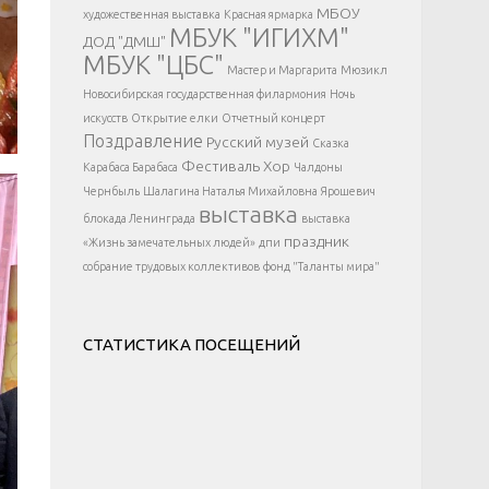
</div >
МБОУ
художественная выставка
Красная ярмарка
МБУК "ИГИХМ"
ДОД "ДМШ"
МБУК "ЦБС"
Мастер и Маргарита
Мюзикл
Новосибирская государственная филармония
Ночь
искусств
Открытие елки
Отчетный концерт
Поздравление
Русский музей
Сказка
Фестиваль
Хор
Карабаса Барабаса
Чалдоны
Чернбыль
Шалагина Наталья Михайловна
Ярошевич
выставка
блокада Ленинграда
выставка
праздник
«Жизнь замечательных людей»
дпи
собрание трудовых коллективов
фонд "Таланты мира"
СТАТИСТИКА ПОСЕЩЕНИЙ