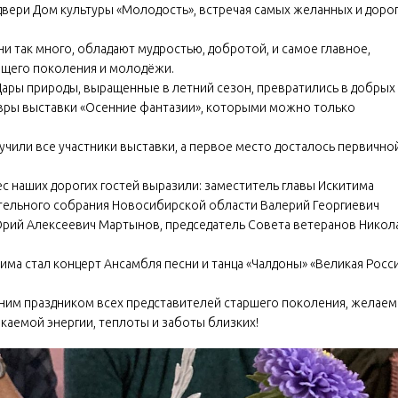
и двери Дом культуры «Молодость», встречая самых желанных и доро
и так много, обладают мудростью, добротой, и самое главное,
ющего поколения и молодёжи.
 Дары природы, выращенные в летний сезон, превратились в добрых
вры выставки «Осенние фантазии», которыми можно только
лучили все участники выставки, а первое место досталось первично
ес наших дорогих гостей выразили: заместитель главы Искитима
ательного собрания Новосибирской области Валерий Георгиевич
 Юрий Алексеевич Мартынов, председатель Совета ветеранов Никол
ма стал концерт Ансамбля песни и танца «Чалдоны» «Великая Росс
ним праздником всех представителей старшего поколения, желаем
якаемой энергии, теплоты и заботы близких!