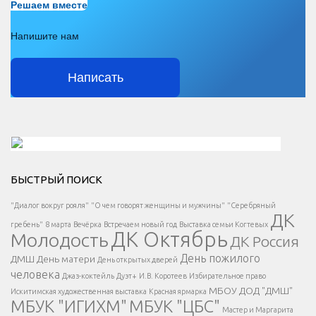
Решаем вместе
Напишите нам
Написать
Решаем вместе</div > </div > </div >
БЫСТРЫЙ ПОИСК
Есть вопрос?
"Диалог вокруг рояля"
"О чем говорят женщины и мужчины"
"Серебряный
ДК
</span >
гребень"
8 марта
Вечёрка
Встречаем новый год
Выставка семьи Когтевых
ДК Октябрь
Молодость
ДК Россия
Напишите нам
</span >
День пожилого
ДМШ
День матери
День открытых дверей
</div >
человека
Джаз-коктейль
Дуэт+
И.В. Коротеев
Избирательное право
МБОУ ДОД "ДМШ"
Искитимская художественная выставка
Красная ярмарка
МБУК "ИГИХМ"
МБУК "ЦБС"
Написать
</div > </div >
Мастер и Маргарита