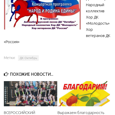
Народный
МБУ Дом культуры «Молодость»
коллектив
МБУ Дом культуры «Октябрь»
Хор ДК
«Молодость»
МБОУ ДО «Детская школа искусств»
Хор
МБОУ ДО «Детская музыкальная школа»
ветеранов ДК
МБУК «Искитимский городской историко-художественный
«Россия»
музей»
МБУ Парк культуры и отдыха им. И.В. Коротеева
Метки:
ДК Октябрь
МБУК «Централизованная библиотечная система»
ДК «Россия»
ПОХОЖИЕ НОВОСТИ...
Афиша
Независимая оценка качества
Контакты
ВСЕРОССИЙСКИЙ
Выражаем благодарность