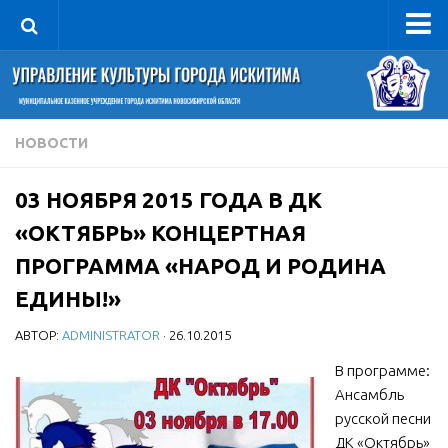
Управление
Руководитель
Сведения об организации
НОВОСТИ
Структура
03 НОЯБРЯ 2015 ГОДА В ДК
Книга почета культуры
«ОКТЯБРЬ» КОНЦЕРТНАЯ
Фотогалерея
ПРОГРАММА «НАРОД И РОДИНА
Документы
ЕДИНЫ!»
Учредительные документы
АВТОР:
ADMINISTRATOR
· 26.10.2015
Правовая база
В программе:
Противодействие коррупции
Ансамбль
Отчеты о деятельности
русской песни
Учреждения культуры
ДК «Октябрь»