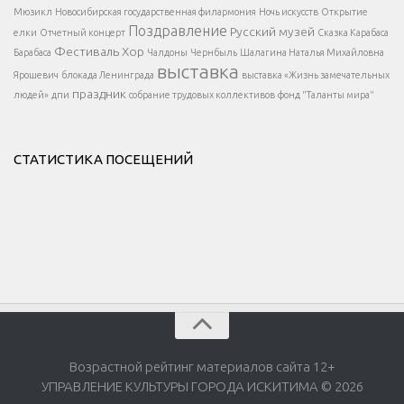
</div >
</button >
Мюзикл
Новосибирская государственная филармония
Ночь искусств
Открытие
</div >
Поздравление
Русский музей
елки
Отчетный концерт
Сказка Карабаса
Фестиваль
Хор
Барабаса
Чалдоны
Чернбыль
Шалагина Наталья Михайловна
выставка
Ярошевич
блокада Ленинграда
выставка «Жизнь замечательных
праздник
людей»
дпи
собрание трудовых коллективов
фонд "Таланты мира"
СТАТИСТИКА ПОСЕЩЕНИЙ
Возрастной рейтинг материалов сайта 12+
УПРАВЛЕНИЕ КУЛЬТУРЫ ГОРОДА ИСКИТИМА © 2026