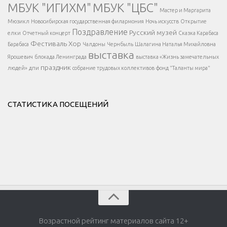
МБУК "ИГИХМ"
МБУК "ЦБС"
Написать
</div > </div >
Мастер и Маргарита
</div >
</button >
Мюзикл
Новосибирская государственная филармония
Ночь искусств
Открытие
</div >
Поздравление
Русский музей
елки
Отчетный концерт
Сказка Карабаса
Фестиваль
Хор
Барабаса
Чалдоны
Чернбыль
Шалагина Наталья Михайловна
выставка
Ярошевич
блокада Ленинграда
выставка «Жизнь замечательных
праздник
людей»
дпи
собрание трудовых коллективов
фонд "Таланты мира"
СТАТИСТИКА ПОСЕЩЕНИЙ
Возрастной рейтинг материалов сайта 12+