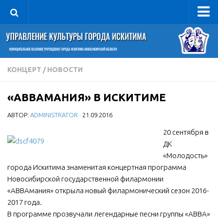
Управление
Руководитель
Сведения об организации
КОНЦЕРТ
/
НОВОСТИ
Структура
«ABBAМАНИЯ» В ИСКИТИМЕ
Книга почета культуры
АВТОР:
ADMINISTRATOR
· 21.09.2016
Фотогалерея
Документы
20 сентября в
ДК
Учредительные документы
«Молодость»
Правовая база
города Искитима знаменитая концертная программа
Новосибирской государственной филармонии
Противодействие коррупции
«ABBAмания» открыла новый филармонический сезон 2016-
Отчеты о деятельности
2017 года.
В программе прозвучали легендарные песни группы «АВВА»
Учреждения культуры