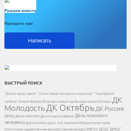
Есть вопрос?
Решаем вместе
Напишите нам
Написать
Решаем вместе</div > </div > </div >
БЫСТРЫЙ ПОИСК
Есть вопрос?
"Диалог вокруг рояля"
"О чем говорят женщины и мужчины"
"Серебряный
ДК
</span >
гребень"
8 марта
Вечёрка
Встречаем новый год
Выставка семьи Когтевых
ДК Октябрь
Молодость
ДК Россия
Напишите нам
</span >
День пожилого
ДМШ
День матери
День открытых дверей
</div >
человека
Джаз-коктейль
Дуэт+
И.В. Коротеев
Избирательное право
МБОУ ДОД "ДМШ"
Искитимская художественная выставка
Красная ярмарка