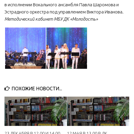
в исполнении Вокального ансамбля Павла Шаромова и
МБУ Дом культуры «Молодость»
Эстрадного оркестра под управлением Виктора Иванова.
МБУ Дом культуры «Октябрь»
Методический кабинет МБУ ДК «Молодость»
МБОУ ДО «Детская школа искусств»
МБОУ ДО «Детская музыкальная школа»
МБУК «Искитимский городской историко-художественный
музей»
МБУ Парк культуры и отдыха им. И.В. Коротеева
МБУК «Централизованная библиотечная система»
ДК «Россия»
ПОХОЖИЕ НОВОСТИ...
Афиша
Независимая оценка качества
Контакты
23 ДЕКАБРЯ В 12.00 И 14.00
12 МАЯ В 13.00 В ДК