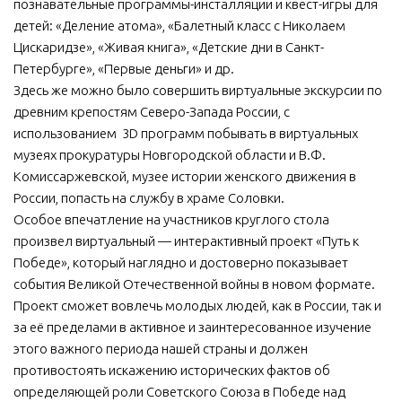
познавательные программы-инсталляции и квест-игры для
детей: «Деление атома», «Балетный класс с Николаем
Цискаридзе», «Живая книга», «Детские дни в Санкт-
Петербурге», «Первые деньги» и др.
Здесь же можно было совершить виртуальные экскурсии по
древним крепостям Северо-Запада России, с
использованием 3D программ побывать в виртуальных
музеях прокуратуры Новгородской области и В.Ф.
Комиссаржевской, музее истории женского движения в
России, попасть на службу в храме Соловки.
Особое впечатление на участников круглого стола
произвел виртуальный — интерактивный проект «Путь к
Победе», который наглядно и достоверно показывает
события Великой Отечественной войны в новом формате.
Проект сможет вовлечь молодых людей, как в России, так и
за её пределами в активное и заинтересованное изучение
этого важного периода нашей страны и должен
противостоять искажению исторических фактов об
определяющей роли Советского Союза в Победе над