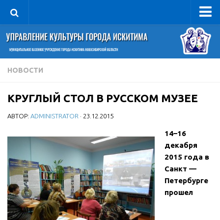
Управление
Руководитель
Сведения об организации
НОВОСТИ
Структура
КРУГЛЫЙ СТОЛ В РУССКОМ МУЗЕЕ
Книга почета культуры
АВТОР:
ADMINISTRATOR
· 23.12.2015
Фотогалерея
Документы
14–16
декабря
Учредительные документы
2015 года в
Правовая база
Санкт —
Петербурге
Противодействие коррупции
прошел
Отчеты о деятельности
Учреждения культуры