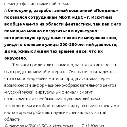
немецко-фашистскими войсками.
А
бинокуляр, разработанный
компанией «Полдень»
показался сотрудникам МБУК «ЦБС» г. Искитима
вообще чем-то из области фантастики, так как с его
помощью можно погрузиться в культурно —
историческую среду памятников из минувших эпох,
увидеть ожившие улицы 200-300-летней давности,
дома, живых людей тех времен и все, что их
окружало.
Три часа пролетели незаметно, настолько интересен
был представляемый материал. Очень хочется надеяться,
что в скором времени жители города Искитима через
возможности информационно-образовательного центра
«Русский музей: виртуальный филиал» смогут
познакомиться с необычными мультимедийными
технологиями и изобретениями, виртуальными проектами,
над которыми работают лучшие специалисты в этой
области.
Директор МБУК «ЦБС» г. Искитима Т. Н. Юрина