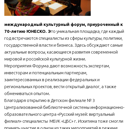
МБУ Дом культуры «Молодость»
МБУ Дом культуры «Октябрь»
международный культурный форум
,
приуроченный к
МБОУ ДО «Детская школа искусств»
70-летию ЮНЕСКО. Э
то уникальная площадка, где каждый
МБОУ ДО «Детская музыкальная школа»
год встречаются специалисты из сферы культуры, политики,
государственной власти и бизнеса. Здесь обсуждают самые
МБУК «Искитимский городской историко-художественный
актуальные вопросы, касающиеся развития современной
музей»
мировой и российской культурной жизни.
МБУ Парк культуры и отдыха им. И.В. Коротеева
Мероприятия Форума дают возможность экспертам,
МБУК «Централизованная библиотечная система»
инвесторам и потенциальным партнерам,
заинтересованных в реализации федеральных и
ДК «Россия»
региональных проектов, вести открытый диалог, а также
Афиша
обмениваться опытом.
Благодаря открытию в Детском филиале № 3
Независимая оценка качества
Централизованной библиотечной системы информационно-
Контакты
образовательного центра «Русский музей: виртуальный
филиал» специалисты МБУК «ЦБС» г. Искитима тоже смогли
принять участие в одном из таких мероприятий в режиме