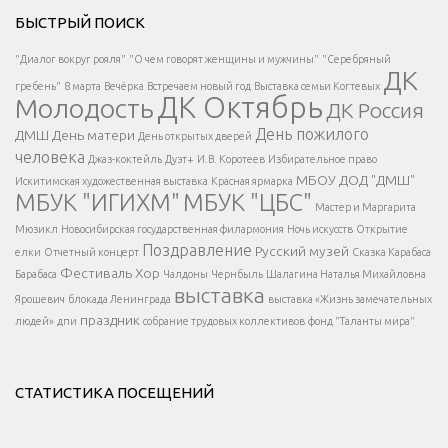
Решаем вместе</div > </div > </div >
БЫСТРЫЙ ПОИСК
Есть вопрос?
"Диалог вокруг рояля"
"О чем говорят женщины и мужчины"
"Серебряный
ДК
</span >
гребень"
8 марта
Вечёрка
Встречаем новый год
Выставка семьи Когтевых
ДК Октябрь
Молодость
ДК Россия
Напишите нам
</span >
День пожилого
ДМШ
День матери
День открытых дверей
</div >
человека
Джаз-коктейль
Дуэт+
И.В. Коротеев
Избирательное право
МБОУ ДОД "ДМШ"
Искитимская художественная выставка
Красная ярмарка
МБУК "ИГИХМ"
МБУК "ЦБС"
Написать
</div > </div >
Мастер и Маргарита
</div >
</button >
Мюзикл
Новосибирская государственная филармония
Ночь искусств
Открытие
</div >
Поздравление
Русский музей
елки
Отчетный концерт
Сказка Карабаса
Фестиваль
Хор
Барабаса
Чалдоны
Чернбыль
Шалагина Наталья Михайловна
выставка
Ярошевич
блокада Ленинграда
выставка «Жизнь замечательных
праздник
людей»
дпи
собрание трудовых коллективов
фонд "Таланты мира"
СТАТИСТИКА ПОСЕЩЕНИЙ