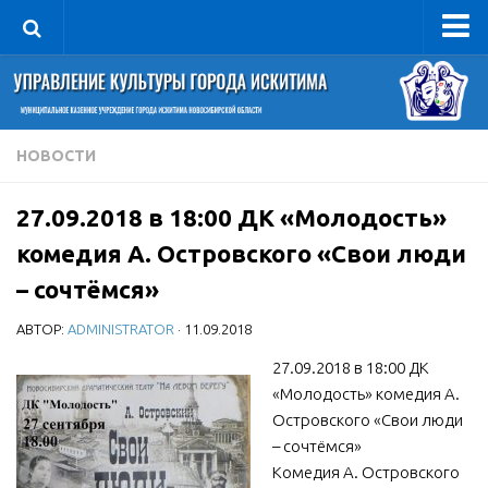
Управление
Руководитель
Сведения об организации
НОВОСТИ
Структура
27.09.2018 в 18:00 ДК «Молодость»
Книга почета культуры
комедия А. Островского «Свои люди
Фотогалерея
– сочтёмся»
Документы
АВТОР:
ADMINISTRATOR
· 11.09.2018
Учредительные документы
27.09.2018 в 18:00 ДК
Правовая база
«Молодость» комедия А.
Противодействие коррупции
Островского «Свои люди
Отчеты о деятельности
– сочтёмся»
Комедия А. Островского
Учреждения культуры