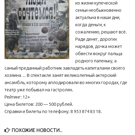
из жизни купеческой
МБУ Дом культуры «Молодость»
семьи необыкновенно
актуальна в наши дни,
МБУ Дом культуры «Октябрь»
когда деньги, к
МБОУ ДО «Детская школа искусств»
сожалению, решают всё.
МБОУ ДО «Детская музыкальная школа»
Ради денег, дорогих
нарядов, дочка может
МБУК «Искитимский городской историко-художественный
обвести вокруг пальца
музей»
родного папеньку, а
МБУ Парк культуры и отдыха им. И.В. Коротеева
самый преданный работник завладеть капиталами своего
МБУК «Централизованная библиотечная система»
хозяина… В спектакле занят великолепный актерский
ансамбль, которому аплодировали во многих городах, где
ДК «Россия»
театр уже побывал на гастролях.
Афиша
Рейтинг: 12+
Цена билетов: 200 — 500 рублей.
Независимая оценка качества
Справки и билеты по телефону: 8 953 874 83 18.
Контакты
ПОХОЖИЕ НОВОСТИ...