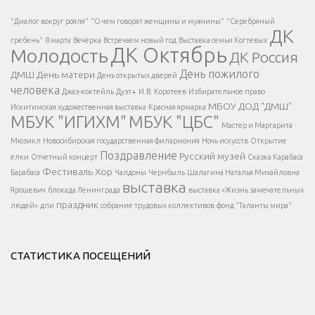
Есть вопрос?
"Диалог вокруг рояля"
"О чем говорят женщины и мужчины"
"Серебряный
ДК
</span >
гребень"
8 марта
Вечёрка
Встречаем новый год
Выставка семьи Когтевых
ДК Октябрь
Молодость
ДК Россия
Напишите нам
</span >
День пожилого
ДМШ
День матери
День открытых дверей
</div >
человека
Джаз-коктейль
Дуэт+
И.В. Коротеев
Избирательное право
МБОУ ДОД "ДМШ"
Искитимская художественная выставка
Красная ярмарка
МБУК "ИГИХМ"
МБУК "ЦБС"
Написать
</div > </div >
Мастер и Маргарита
</div >
</button >
Мюзикл
Новосибирская государственная филармония
Ночь искусств
Открытие
</div >
Поздравление
Русский музей
елки
Отчетный концерт
Сказка Карабаса
Фестиваль
Хор
Барабаса
Чалдоны
Чернбыль
Шалагина Наталья Михайловна
выставка
Ярошевич
блокада Ленинграда
выставка «Жизнь замечательных
праздник
людей»
дпи
собрание трудовых коллективов
фонд "Таланты мира"
СТАТИСТИКА ПОСЕЩЕНИЙ