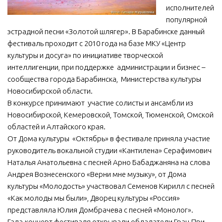
исполнителей
МБУ Дом культуры «Молодость»
популярной
МБУ Дом культуры «Октябрь»
эстрадной песни «Золотой шлягер». В Барабинске данный
фестиваль проходит с 2010 года на базе МКУ «Центр
МБОУ ДО «Детская школа искусств»
культуры и досуга» по инициативе творческой
МБОУ ДО «Детская музыкальная школа»
интеллигенции, при поддержке администрации и бизнес –
сообщества города Барабинска, Министерства культуры
МБУК «Искитимский городской историко-художественный
музей»
Новосибирской области.
В конкурсе принимают участие солисты и ансамбли из
МБУ Парк культуры и отдыха им. И.В. Коротеева
Новосибирской, Кемеровской, Томской, Тюменской, Омской
МБУК «Централизованная библиотечная система»
областей и Алтайского края.
От Дома культуры «Октябрь» в фестивале приняла участие
ДК «Россия»
руководитель вокальной студии «Кантилена» Серафимович
Афиша
Наталья Анатольевна с песней Арно Бабаджаняна на слова
Независимая оценка качества
Андрея Вознесенского «Верни мне музыку», от Дома
культуры «Молодость» участвовал Семенов Кирилл с песней
Контакты
«Как молоды мы были», Дворец культуры «Россия»
представляла Юлия Домбрачева с песней «Монолог».
Гала-концерт фестиваля открывали обладатели Гран-При