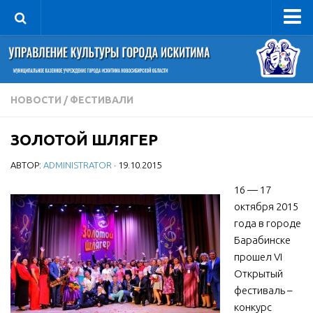
Управление
Руководитель
Сведения об организации
НОВОСТИ
/
ФЕСТИВАЛИ
Структура
ЗОЛОТОЙ ШЛЯГЕР
Книга почета культуры
АВТОР:
ADMINISTRATOR
· 19.10.2015
Фотогалерея
Документы
16 — 17
октября 2015
Учредительные документы
года в городе
Правовая база
Барабинске
прошел VI
Противодействие коррупции
Открытый
Отчеты о деятельности
фестиваль –
конкурс
Учреждения культуры