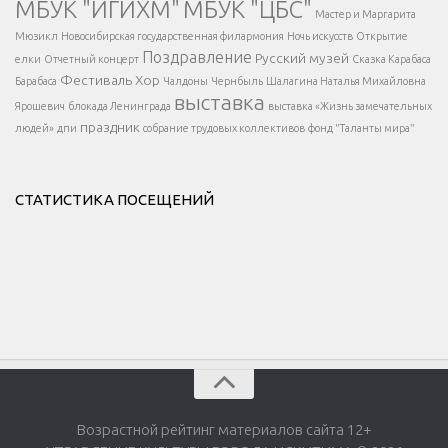
МБУК "ИГИХМ"
МБУК "ЦБС"
Написать
</div > </div >
Мастер и Маргарита
</div >
</button >
Мюзикл
Новосибирская государственная филармония
Ночь искусств
Открытие
</div >
Поздравление
Русский музей
елки
Отчетный концерт
Сказка Карабаса
Фестиваль
Хор
Барабаса
Чалдоны
Чернбыль
Шалагина Наталья Михайловна
выставка
Ярошевич
блокада Ленинграда
выставка «Жизнь замечательных
праздник
людей»
дпи
собрание трудовых коллективов
фонд "Таланты мира"
СТАТИСТИКА ПОСЕЩЕНИЙ
Возрастной рейтинг материалов сайта 12+