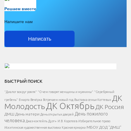
Есть вопрос?
Решаем вместе
Напишите нам
Написать
Решаем вместе</div > </div > </div >
БЫСТРЫЙ ПОИСК
Есть вопрос?
"Диалог вокруг рояля"
"О чем говорят женщины и мужчины"
"Серебряный
ДК
</span >
гребень"
8 марта
Вечёрка
Встречаем новый год
Выставка семьи Когтевых
ДК Октябрь
Молодость
ДК Россия
Напишите нам
</span >
День пожилого
ДМШ
День матери
День открытых дверей
</div >
человека
Джаз-коктейль
Дуэт+
И.В. Коротеев
Избирательное право
МБОУ ДОД "ДМШ"
Искитимская художественная выставка
Красная ярмарка