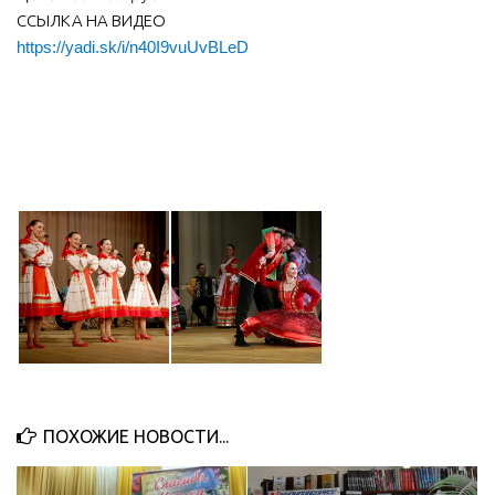
ССЫЛКА НА ВИДЕО
МБУ Дом культуры «Молодость»
https://yadi.sk/i/n40I9vuUvBLeD
МБУ Дом культуры «Октябрь»
МБОУ ДО «Детская школа искусств»
МБОУ ДО «Детская музыкальная школа»
МБУК «Искитимский городской историко-художественный
музей»
МБУ Парк культуры и отдыха им. И.В. Коротеева
МБУК «Централизованная библиотечная система»
ДК «Россия»
Афиша
Независимая оценка качества
Контакты
ПОХОЖИЕ НОВОСТИ...