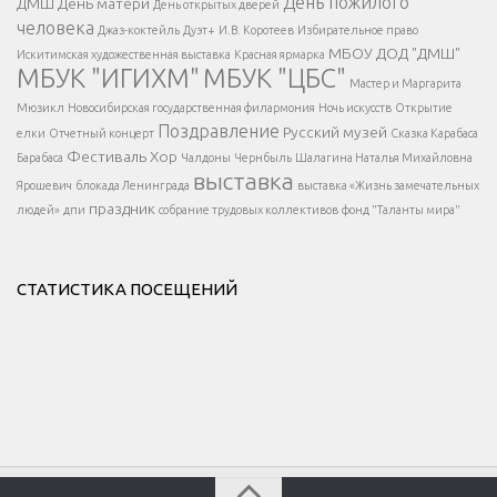
День пожилого
ДМШ
День матери
День открытых дверей
</div >
человека
Джаз-коктейль
Дуэт+
И.В. Коротеев
Избирательное право
МБОУ ДОД "ДМШ"
Искитимская художественная выставка
Красная ярмарка
МБУК "ИГИХМ"
МБУК "ЦБС"
Написать
</div > </div >
Мастер и Маргарита
</div >
</button >
Мюзикл
Новосибирская государственная филармония
Ночь искусств
Открытие
</div >
Поздравление
Русский музей
елки
Отчетный концерт
Сказка Карабаса
Фестиваль
Хор
Барабаса
Чалдоны
Чернбыль
Шалагина Наталья Михайловна
выставка
Ярошевич
блокада Ленинграда
выставка «Жизнь замечательных
праздник
людей»
дпи
собрание трудовых коллективов
фонд "Таланты мира"
СТАТИСТИКА ПОСЕЩЕНИЙ