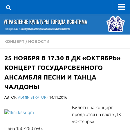
Управление
Руководитель
Сведения об организации
КОНЦЕРТ
/
НОВОСТИ
Структура
25 НОЯБРЯ В 17.30 В ДК «ОКТЯБРЬ»
Книга почета культуры
КОНЦЕРТ ГОСУДАРСВЕННОГО
Фотогалерея
АНСАМБЛЯ ПЕСНИ И ТАНЦА
Документы
ЧАЛДОНЫ
Учредительные документы
АВТОР:
ADMINISTRATOR
· 14.11.2016
Правовая база
Билеты на концерт
Противодействие коррупции
продаются на вахте ДК
Отчеты о деятельности
«Октябрь»
Учреждения культуры
Цена 150-250 руб.