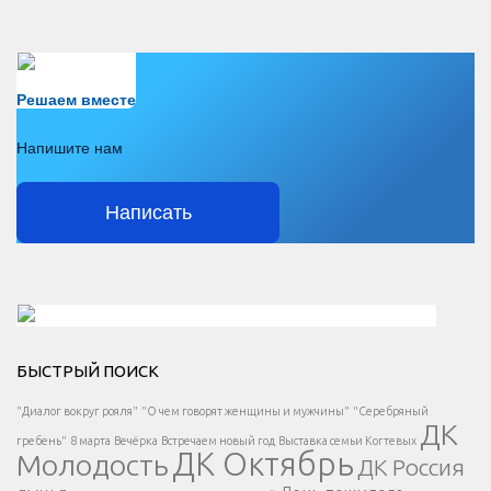
Есть вопрос?
Решаем вместе
Напишите нам
Написать
Решаем вместе</div > </div > </div >
БЫСТРЫЙ ПОИСК
Есть вопрос?
"Диалог вокруг рояля"
"О чем говорят женщины и мужчины"
"Серебряный
ДК
</span >
гребень"
8 марта
Вечёрка
Встречаем новый год
Выставка семьи Когтевых
ДК Октябрь
Молодость
ДК Россия
Напишите нам
</span >