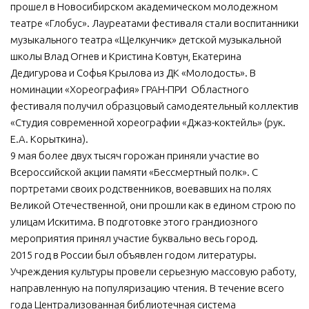
прошел в Новосибирском академическом молодежном
театре «Глобус». Лауреатами фестиваля стали воспитанники
музыкального театра «Щелкунчик» детской музыкальной
школы Влад Огнев и Кристина Ковтун, Екатерина
Дедигурова и Софья Крылова из ДК «Молодость». В
номинации «Хореография» ГРАН-ПРИ Областного
фестиваля получил образцовый самодеятельный коллектив
«Студия современной хореографии «Джаз-коктейль» (рук.
Е.А. Корыткина).
9 мая более двух тысяч горожан приняли участие во
Всероссийской акции памяти «Бессмертный полк». С
портретами своих родственников, воевавших на полях
Великой Отечественной, они прошли как в едином строю по
улицам Искитима. В подготовке этого грандиозного
мероприятия принял участие буквально весь город.
2015 год в России был объявлен годом литературы.
Учреждения культуры провели серьезную массовую работу,
направленную на популяризацию чтения. В течение всего
года Централизованная библиотечная система