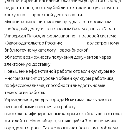
удовлетворения населения оказанием услуг этого фонда
недостаточно, поэтому библиотека активно участвует в
конкурсно — проектной деятельности.
Муниципальные библиотеки предлагают горожанам
свободный доступ:
к правовым базам данных «Гарант –
Универсал Плюс», информационно – правовой системе
«Законодательство России»;
к электронному
библиотечному каталогу Новосибирской
области; возможность получения документов через
электронную доставку.
Повышение эффективной работы отрасли культуры во
многом зависит от уровня общей культуры работника,
профессионализма, способности внедрять новые
технологии работы.
Учреждения культуры города Искитима оказываются
неспособными привлечь на работу
высококвалифицированные кадры из-за большого оттока
жителей в г. Новосибирск, являющийся 3-м по величине
городом в стране. Так же возникает большая проблема