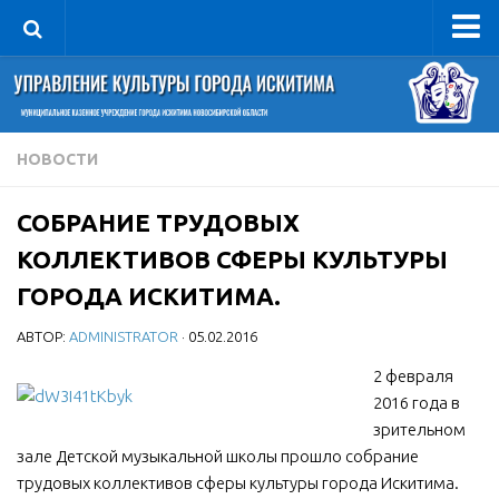
Управление
Руководитель
Сведения об организации
НОВОСТИ
Структура
СОБРАНИЕ ТРУДОВЫХ
Книга почета культуры
КОЛЛЕКТИВОВ СФЕРЫ КУЛЬТУРЫ
Фотогалерея
ГОРОДА ИСКИТИМА.
Документы
АВТОР:
ADMINISTRATOR
· 05.02.2016
Учредительные документы
2 февраля
Правовая база
2016 года в
Противодействие коррупции
зрительном
Отчеты о деятельности
зале Детской музыкальной школы прошло собрание
трудовых коллективов сферы культуры города Искитима.
Учреждения культуры