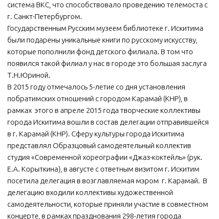
система ВКС, что способствовало проведению телемоста с
г. Санкт-Петербургом.
Государственным Русским музеем библиотеке г. Искитима
были подарены уникальные книги по русскому искусству,
которые пополнили фонд детского филиала. В том что
появился такой филиал у нас в городе это большая заслуга
Т.Н.Юриной.
В 2015 году отмечалось 5-летие со дня установления
побратимских отношений с городом Карамай (КНР), в
рамках этого в апреле 2015 года творческие коллективы
города Искитима вошли в состав делегации отправившейся
в г. Карамай (КНР). Сферу культуры города Искитима
представлял Образцовый самодеятельный коллектив
студия «Современной хореографии «Джаз-коктейль» (рук.
Е.А. Корыткина), в августе с ответным визитом г. Искитим
посетила делегация в возглавляемая мэром г. Карамай. В
делегацию входили коллективы художественной
самодеятельности, которые приняли участие в совместном
концерте, в рамках празднования 298-летия города