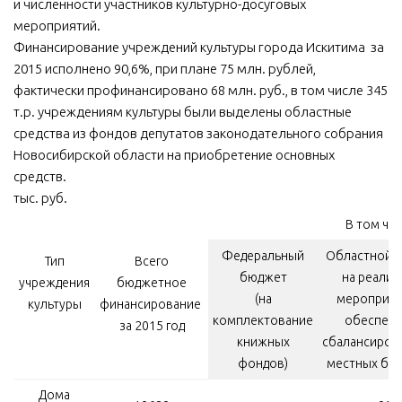
и численности участников культурно-досуговых
мероприятий.
Финансирование учреждений культуры города Искитима за
2015 исполнено 90,6%, при плане 75 млн. рублей,
фактически профинансировано 68 млн. руб., в том числе 345
т.р. учреждениям культуры были выделены областные
средства из фондов депутатов законодательного собрания
Новосибирской области на приобретение основных
средств.
тыс. руб.
В том чис
Федеральный
Областной 
Тип
Всего
бюджет
на реализ
учреждения
бюджетное
(на
мероприят
культуры
финансирование
комплектование
обеспеч
за 2015 год
книжных
сбалансиров
фондов)
местных бю
Дома