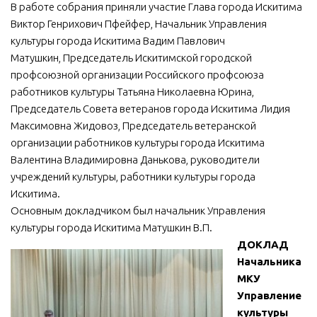
В работе собрания приняли участие Глава города Искитима
МБУ Дом культуры «Молодость»
Виктор Генрихович Пфейфер, Начальник Управления
культуры города Искитима Вадим Павлович
МБУ Дом культуры «Октябрь»
Матушкин, Председатель Искитимской городской
МБОУ ДО «Детская школа искусств»
профсоюзной организации Российского профсоюза
МБОУ ДО «Детская музыкальная школа»
работников культуры Татьяна Николаевна Юрина,
Председатель Совета ветеранов города Искитима Лидия
МБУК «Искитимский городской историко-художественный
Максимовна Жидовоз, Председатель ветеранской
музей»
организации работников культуры города Искитима
МБУ Парк культуры и отдыха им. И.В. Коротеева
Валентина Владимировна Данькова, руководители
МБУК «Централизованная библиотечная система»
учреждений культуры, работники культуры города
Искитима.
ДК «Россия»
Основным докладчиком был начальник Управления
Афиша
культуры города Искитима Матушкин В.П.
ДОКЛАД
Независимая оценка качества
Начальника
Контакты
МКУ
Управление
культуры