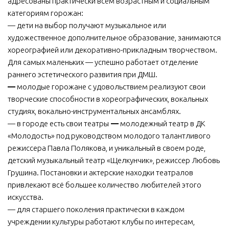
адресованы практически всем возрастным и социальным
категориям горожан:
— дети на выбор получают музыкальное или
художественное дополнительное образование, занимаются
хореографией или декоративно-прикладным творчеством.
Для самых маленьких — успешно работает отделение
раннего эстетического развития при ДМШ.
—
молодые горожане с удовольствием реализуют свои
творческие способности в хореографических, вокальных
студиях, вокально-инструментальных ансамблях.
— в городе есть свои театры
—
молодежный театр в ДК
«Молодость» под руководством молодого талантливого
режиссера Павла Полякова, и уникальный в своем роде,
детский музыкальный театр «Щелкунчик», режиссер Любовь
Грушина. Постановки и актерские находки театралов
привлекают всё большее количество любителей этого
искусства.
— для старшего поколения практически в каждом
учреждении культуры работают клубы по интересам,