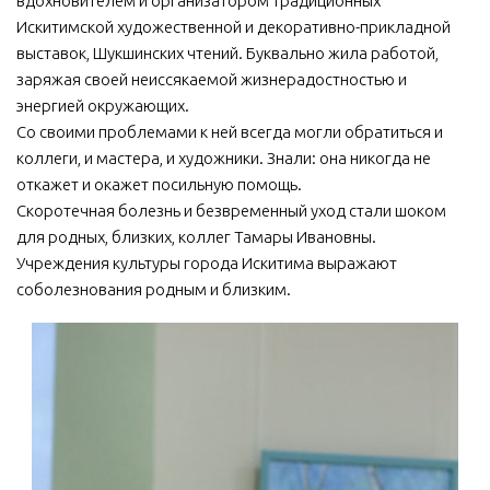
вдохновителем и организатором традиционных
Искитимской художественной и декоративно-прикладной
МБУ Дом культуры «Молодость»
выставок, Шукшинских чтений. Буквально жила работой,
МБУ Дом культуры «Октябрь»
заряжая своей неиссякаемой жизнерадостностью и
МБОУ ДО «Детская школа искусств»
энергией окружающих.
Со своими проблемами к ней всегда могли обратиться и
МБОУ ДО «Детская музыкальная школа»
коллеги, и мастера, и художники. Знали: она никогда не
МБУК «Искитимский городской историко-художественный
откажет и окажет посильную помощь.
музей»
Скоротечная болезнь и безвременный уход стали шоком
МБУ Парк культуры и отдыха им. И.В. Коротеева
для родных, близких, коллег Тамары Ивановны.
Учреждения культуры города Искитима выражают
МБУК «Централизованная библиотечная система»
соболезнования родным и близким.
ДК «Россия»
Афиша
Независимая оценка качества
Контакты