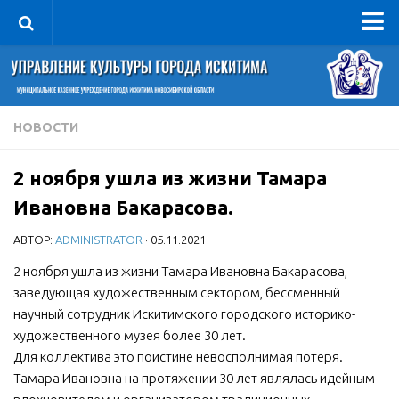
Управление
Руководитель
Сведения об организации
НОВОСТИ
Структура
2 ноября ушла из жизни Тамара
Книга почета культуры
Ивановна Бакарасова.
Фотогалерея
АВТОР:
ADMINISTRATOR
· 05.11.2021
Документы
2 ноября ушла из жизни Тамара Ивановна Бакарасова,
Учредительные документы
заведующая художественным сектором, бессменный
Правовая база
научный сотрудник Искитимского городского историко-
Противодействие коррупции
художественного музея более 30 лет.
Для коллектива это поистине невосполнимая потеря.
Отчеты о деятельности
Тамара Ивановна на протяжении 30 лет являлась идейным
Учреждения культуры