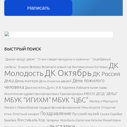
Написать
Решаем вместе</div > </div > </div >
БЫСТРЫЙ ПОИСК
Есть вопрос?
"Диалог вокруг рояля"
"О чем говорят женщины и мужчины"
"Серебряный
ДК
</span >
гребень"
8 марта
Вечёрка
Встречаем новый год
Выставка семьи Когтевых
ДК Октябрь
Молодость
ДК Россия
Напишите нам
</span >
День пожилого
ДМШ
День матери
День открытых дверей
</div >
человека
Джаз-коктейль
Дуэт+
И.В. Коротеев
Избирательное право
МБОУ ДОД "ДМШ"
Искитимская художественная выставка
Красная ярмарка
МБУК "ИГИХМ"
МБУК "ЦБС"
Написать
</div > </div >
Мастер и Маргарита
</div >
</button >
Мюзикл
Новосибирская государственная филармония
Ночь искусств
Открытие
</div >
Поздравление
Русский музей
елки
Отчетный концерт
Сказка Карабаса
Фестиваль
Хор
Барабаса
Чалдоны
Чернбыль
Шалагина Наталья Михайловна
выставка