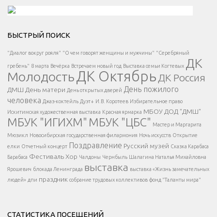
Решаем вместе</div > </div > </div >
БЫСТРЫЙ ПОИСК
Есть вопрос?
"Диалог вокруг рояля"
"О чем говорят женщины и мужчины"
"Серебряный
ДК
</span >
гребень"
8 марта
Вечёрка
Встречаем новый год
Выставка семьи Когтевых
ДК Октябрь
Молодость
ДК Россия
Напишите нам
</span >
День пожилого
ДМШ
День матери
День открытых дверей
</div >
человека
Джаз-коктейль
Дуэт+
И.В. Коротеев
Избирательное право
МБОУ ДОД "ДМШ"
Искитимская художественная выставка
Красная ярмарка
МБУК "ИГИХМ"
МБУК "ЦБС"
Написать
</div > </div >
Мастер и Маргарита
</div >
</button >
Мюзикл
Новосибирская государственная филармония
Ночь искусств
Открытие
</div >
Поздравление
Русский музей
елки
Отчетный концерт
Сказка Карабаса
Фестиваль
Хор
Барабаса
Чалдоны
Чернбыль
Шалагина Наталья Михайловна
выставка
Ярошевич
блокада Ленинграда
выставка «Жизнь замечательных
праздник
людей»
дпи
собрание трудовых коллективов
фонд "Таланты мира"
СТАТИСТИКА ПОСЕЩЕНИЙ