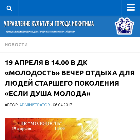
Управление
Руководитель
Сведения об организации
НОВОСТИ
Структура
19 АПРЕЛЯ В 14.00 В ДК
Книга почета культуры
«МОЛОДОСТЬ» ВЕЧЕР ОТДЫХА ДЛЯ
Фотогалерея
ЛЮДЕЙ СТАРШЕГО ПОКОЛЕНИЯ
Документы
«ЕСЛИ ДУША МОЛОДА»
Учредительные документы
АВТОР:
ADMINISTRATOR
· 06.04.2017
Правовая база
Противодействие коррупции
Отчеты о деятельности
Учреждения культуры