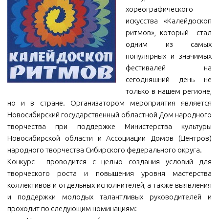
хореографического
МБУ Дом культуры «Молодость»
искусства «Калейдоскоп
МБУ Дом культуры «Октябрь»
ритмов», который стал
одним из самых
МБОУ ДО «Детская школа искусств»
популярных и значимых
МБОУ ДО «Детская музыкальная школа»
фестивалей на
МБУК «Искитимский городской историко-художественный
сегодняшний день не
музей»
только в нашем регионе,
но и в стране. Организатором мероприятия является
МБУ Парк культуры и отдыха им. И.В. Коротеева
Новосибирский государственный областной Дом народного
МБУК «Централизованная библиотечная система»
творчества при поддержке Министерства культуры
ДК «Россия»
Новосибирской области и Ассоциации Домов (Центров)
народного творчества Сибирского федерального округа.
Афиша
Конкурс проводится с целью создания условий для
Независимая оценка качества
творческого роста и повышения уровня мастерства
коллективов и отдельных исполнителей, а также выявления
Контакты
и поддержки молодых талантливых руководителей и
проходит по следующим номинациям: