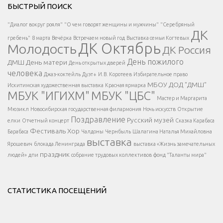
БЫСТРЫЙ ПОИСК
Есть вопрос?
"Диалог вокруг рояля"
"О чем говорят женщины и мужчины"
"Серебряный
ДК
</span >
гребень"
8 марта
Вечёрка
Встречаем новый год
Выставка семьи Когтевых
ДК Октябрь
Молодость
ДК Россия
Напишите нам
</span >
День пожилого
ДМШ
День матери
День открытых дверей
</div >
человека
Джаз-коктейль
Дуэт+
И.В. Коротеев
Избирательное право
МБОУ ДОД "ДМШ"
Искитимская художественная выставка
Красная ярмарка
МБУК "ИГИХМ"
МБУК "ЦБС"
Написать
</div > </div >
Мастер и Маргарита
</div >
</button >
Мюзикл
Новосибирская государственная филармония
Ночь искусств
Открытие
</div >
Поздравление
Русский музей
елки
Отчетный концерт
Сказка Карабаса
Фестиваль
Хор
Барабаса
Чалдоны
Чернбыль
Шалагина Наталья Михайловна
выставка
Ярошевич
блокада Ленинграда
выставка «Жизнь замечательных
праздник
людей»
дпи
собрание трудовых коллективов
фонд "Таланты мира"
СТАТИСТИКА ПОСЕЩЕНИЙ