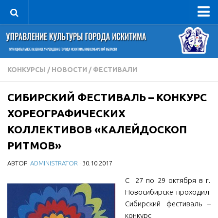
Управление
Руководитель
Сведения об организации
КОНКУРСЫ
/
НОВОСТИ
/
ФЕСТИВАЛИ
Структура
СИБИРСКИЙ ФЕСТИВАЛЬ – КОНКУРС
Книга почета культуры
ХОРЕОГРАФИЧЕСКИХ
Фотогалерея
КОЛЛЕКТИВОВ «КАЛЕЙДОСКОП
Документы
РИТМОВ»
Учредительные документы
АВТОР:
ADMINISTRATOR
· 30.10.2017
Правовая база
С 27 по 29 октября в г.
Противодействие коррупции
Новосибирске проходил
Отчеты о деятельности
Сибирский фестиваль –
Учреждения культуры
конкурс