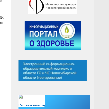
ом
 ДК
ия
Есть вопрос?
Решаем вместе