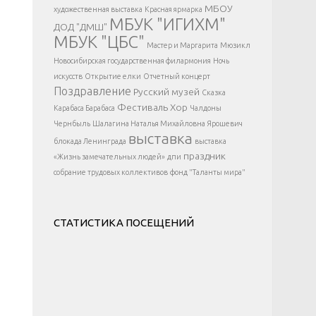
</div >
МБОУ
художественная выставка
Красная ярмарка
МБУК "ИГИХМ"
ДОД "ДМШ"
МБУК "ЦБС"
Мастер и Маргарита
Мюзикл
Новосибирская государственная филармония
Ночь
искусств
Открытие елки
Отчетный концерт
Поздравление
Русский музей
Сказка
Фестиваль
Хор
Карабаса Барабаса
Чалдоны
Чернбыль
Шалагина Наталья Михайловна
Ярошевич
выставка
блокада Ленинграда
выставка
праздник
«Жизнь замечательных людей»
дпи
собрание трудовых коллективов
фонд "Таланты мира"
СТАТИСТИКА ПОСЕЩЕНИЙ