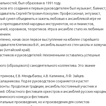
альностей, был образован в 1991 году.
оков его создания и первым руководителем был музыкант, баянист
одаватель Сергей Петрович Кокоулин. Профессионал, энтузиаст,
рый сумел объединить и зажечь любовью к ансамблевой игре не
ко преподавателей народных инструментов, но и пианистов,
ачей, хоровиков, теоретиков. Игра в ансамбле стало их любимым
чением.
епенно, начав свое первое выступление на юбилее старейшего
давателя Клепикова В.И., ансамбль вышел из стен школы и зазвуча
х (Алтайский край).
участников и руководителей. Неизменными оставались успешные
ого (образцового) самодеятельного коллектива. Это звание
тримова, Е.В. Мендыбаева, А.В. Калинина, Л.Ф. Зайцев.
Калашникова. Под ее руководством сохраняется и растет
зонты. Продолжая традиции, ансамбль постоянный участник и
ей: Областного фестиваля оркестров и ансамблей русских народн
анинского конкурса-фестиваля.
тальные произведения, но и произведения для солистов-