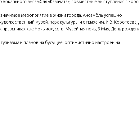
 вокального ансамбля «Казачата», совместные выступления с хор
о значимое мероприятие в жизни города. Ансамбль успешно
художественный музей, парк культуры и отдыха им. И.В. Коротеева,
х праздниках как: Ночь искусств, Музейная ночь, 9 Мая, День рожден
тузиазма и планов на будущее, оптимистично настроен на