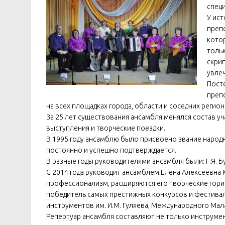
специ
У ист
преп
кото
толь
скрип
увле
Пост
препо
на всех площадках города, области и соседних региона
За 25 лет существования ансамбля менялся состав 
выступления и творческие поездки.
В 1995 году ансамблю было присвоено звание народн
постоянно и успешно подтверждается.
В разные годы руководителями ансамбля были: Г.Я. Бу
С 2014 года руководит ансамблем Елена Алексеевна 
профессионализм, расширяются его творческие гори
победитель самых престижных конкурсов и фестивал
инструментов им. И.М. Гуляева, Международного Мал
Репертуар ансамбля составляют не только инструмен