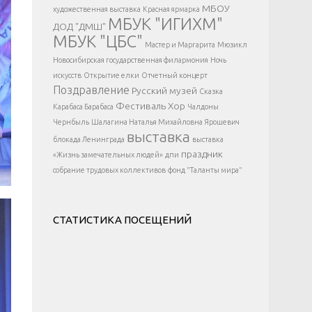
</div >
МБОУ
художественная выставка
Красная ярмарка
МБУК "ИГИХМ"
ДОД "ДМШ"
МБУК "ЦБС"
Мастер и Маргарита
Мюзикл
Новосибирская государственная филармония
Ночь
искусств
Открытие елки
Отчетный концерт
Поздравление
Русский музей
Сказка
Фестиваль
Хор
Карабаса Барабаса
Чалдоны
Чернбыль
Шалагина Наталья Михайловна
Ярошевич
выставка
блокада Ленинграда
выставка
праздник
«Жизнь замечательных людей»
дпи
собрание трудовых коллективов
фонд "Таланты мира"
СТАТИСТИКА ПОСЕЩЕНИЙ