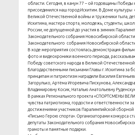
области. Сегодня, в канун 77 – ой годовщины Победы
присоединился наш город Искитим. В Доме культуры
Великой Отечественной войны и труженики тыла, дет
Искитима, мастера спорта, молодежь, студенты, шк
России, не допущенной до участия в зимних Паралим
Законодательного собрания Новосибирской области
Законодательного собрания Новосибирской области,
В ходе мероприятия состоялась демонстрация фил
фото и видеохроники военного периода, рассказыва
Победу советского народа в Великой Отечественной
Благодарственными письмами Главы г. Искитима за б
принципам и патриотизм наградили Василия Евгеньев
Загорулько, Артёма Игоревича Пискунова, Александр
Владимировну Косик, Наталью Анатольевну Руденску
В рамках Регионального проекта «СПОРТСМЕНЫ ВЕЛИ
чувства патриотизма, гордости и ответственности з
достижениями участников Паралимпийской сборной Р
«Письмо Герою спорта». Организаторами конкурса ст
депутаты Законодательного собрания Новосибирско
грамоты и памятные подарки.