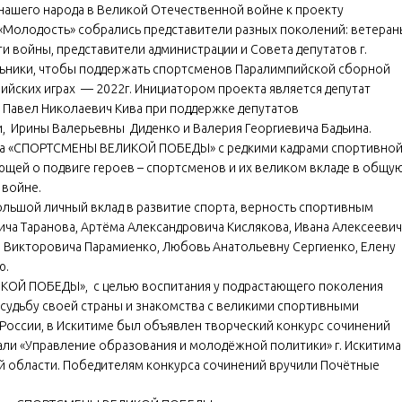
 нашего народа в Великой Отечественной войне к проекту
 «Молодость» собрались представители разных поколений: ветеран
и войны, представители администрации и Совета депутатов г.
ольники, чтобы поддержать спортсменов Паралимпийской сборной
пийских играх — 2022г. Инициатором проекта является депутат
 Павел Николаевич Кива при поддержке депутатов
 Ирины Валерьевны Диденко и Валерия Георгиевича Бадьина.
ьма «СПОРТСМЕНЫ ВЕЛИКОЙ ПОБЕДЫ» с редкими кадрами спортивно
ющей о подвиге героев – спортсменов и их великом вкладе в общу
 войне.
ольшой личный вклад в развитие спорта, верность спортивным
ича Таранова, Артёма Александровича Кислякова, Ивана Алексеевич
а Викторовича Парамиенко, Любовь Анатольевну Сергиенко, Елену
ю.
КОЙ ПОБЕДЫ», с целью воспитания у подрастающего поколения
а судьбу своей страны и знакомства с великими спортивными
оссии, в Искитиме был объявлен творческий конкурс сочинений
али «Управление образования и молодёжной политики» г. Искитима
й области. Победителям конкурса сочинений вручили Почётные