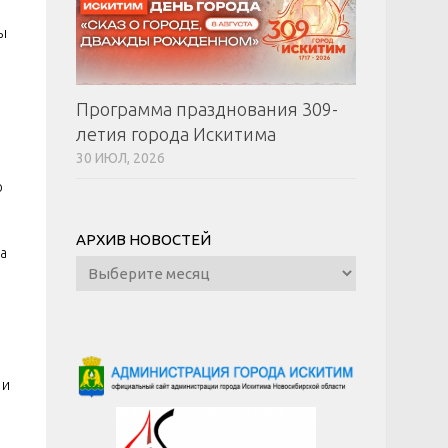
ы
Программа празднования 309-
летия города Искитима
30 ИЮЛ, 2026
й
ю
АРХИВ НОВОСТЕЙ
а
Архив
новостей
 и