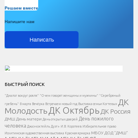
Есть вопрос?
Решаем вместе
Напишите нам
Написать
Решаем вместе</div > </div > </div >
БЫСТРЫЙ ПОИСК
Есть вопрос?
"Диалог вокруг рояля"
"О чем говорят женщины и мужчины"
"Серебряный
ДК
</span >
гребень"
8 марта
Вечёрка
Встречаем новый год
Выставка семьи Когтевых
ДК Октябрь
Молодость
ДК Россия
Напишите нам
</span >
День пожилого
ДМШ
День матери
День открытых дверей
</div >
человека
Джаз-коктейль
Дуэт+
И.В. Коротеев
Избирательное право
МБОУ ДОД "ДМШ"
Искитимская художественная выставка
Красная ярмарка