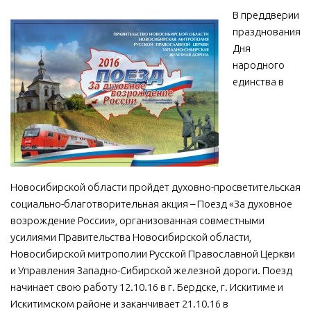
В преддверии
МБУ Дом культуры «Молодость»
празднования
МБУ Дом культуры «Октябрь»
Дня
народного
МБОУ ДО «Детская школа искусств»
единства в
МБОУ ДО «Детская музыкальная школа»
МБУК «Искитимский городской историко-художественный
музей»
МБУ Парк культуры и отдыха им. И.В. Коротеева
МБУК «Централизованная библиотечная система»
Новосибирской области пройдет духовно-просветительская
ДК «Россия»
социально-благотворительная акция – Поезд «За духовное
Афиша
возрождение России», организованная совместными
усилиями Правительства Новосибирской области,
Независимая оценка качества
Новосибирской митрополии Русской Православной Церкви
Контакты
и Управления Западно-Сибирской железной дороги. Поезд
начинает свою работу 12.10.16 в г. Бердске, г. Искитиме и
Искитимском районе и заканчивает 21.10.16 в