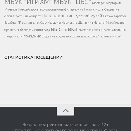
МБУК "ИГИХМ"
МБУК "ЦБС"
Написать
</div > </div >
Мастер и Маргарита
</div >
</button >
Мюзикл
Новосибирская государственная филармония
Ночь искусств
Открытие
</div >
Поздравление
Русский музей
елки
Отчетный концерт
Сказка Карабаса
Фестиваль
Хор
Барабаса
Чалдоны
Чернбыль
Шалагина Наталья Михайловна
выставка
Ярошевич
блокада Ленинграда
выставка «Жизнь замечательных
праздник
людей»
дпи
собрание трудовых коллективов
фонд "Таланты мира"
СТАТИСТИКА ПОСЕЩЕНИЙ
Возрастной рейтинг материалов сайта 12+
УПРАВЛЕНИЕ КУЛЬТУРЫ ГОРОДА ИСКИТИМА © 2026