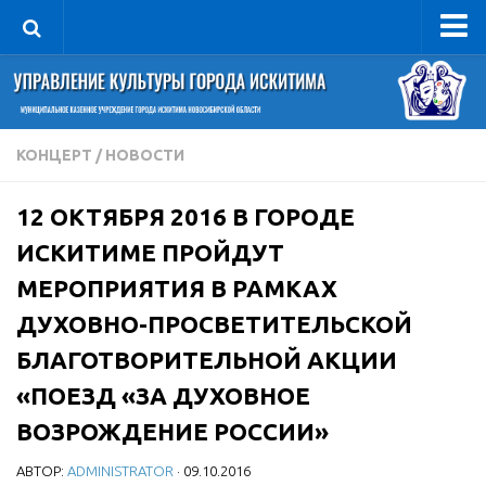
Управление
Руководитель
Сведения об организации
КОНЦЕРТ
/
НОВОСТИ
Структура
12 ОКТЯБРЯ 2016 В ГОРОДЕ
Книга почета культуры
ИСКИТИМЕ ПРОЙДУТ
Фотогалерея
МЕРОПРИЯТИЯ В РАМКАХ
Документы
ДУХОВНО-ПРОСВЕТИТЕЛЬСКОЙ
Учредительные документы
БЛАГОТВОРИТЕЛЬНОЙ АКЦИИ
Правовая база
«ПОЕЗД «ЗА ДУХОВНОЕ
Противодействие коррупции
ВОЗРОЖДЕНИЕ РОССИИ»
Отчеты о деятельности
АВТОР:
ADMINISTRATOR
· 09.10.2016
Учреждения культуры