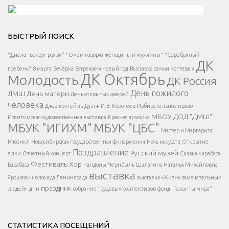
Решаем вместе</div > </div > </div >
БЫСТРЫЙ ПОИСК
Есть вопрос?
"Диалог вокруг рояля"
"О чем говорят женщины и мужчины"
"Серебряный
ДК
</span >
гребень"
8 марта
Вечёрка
Встречаем новый год
Выставка семьи Когтевых
ДК Октябрь
Молодость
ДК Россия
Напишите нам
</span >
День пожилого
ДМШ
День матери
День открытых дверей
</div >
человека
Джаз-коктейль
Дуэт+
И.В. Коротеев
Избирательное право
МБОУ ДОД "ДМШ"
Искитимская художественная выставка
Красная ярмарка
МБУК "ИГИХМ"
МБУК "ЦБС"
Написать
</div > </div >
Мастер и Маргарита
</div >
</button >
Мюзикл
Новосибирская государственная филармония
Ночь искусств
Открытие
</div >
Поздравление
Русский музей
елки
Отчетный концерт
Сказка Карабаса
Фестиваль
Хор
Барабаса
Чалдоны
Чернбыль
Шалагина Наталья Михайловна
выставка
Ярошевич
блокада Ленинграда
выставка «Жизнь замечательных
праздник
людей»
дпи
собрание трудовых коллективов
фонд "Таланты мира"
СТАТИСТИКА ПОСЕЩЕНИЙ