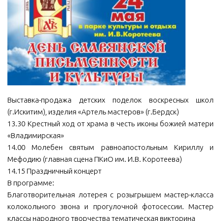
МБУ Дом культуры «Молодость»
МБУ Дом культуры «Октябрь»
МБОУ ДО «Детская школа искусств»
МБОУ ДО «Детская музыкальная школа»
МБУК «Искитимский городской историко-художественный
музей»
Выставка-продажа детских поделок воскресных школ
МБУ Парк культуры и отдыха им. И.В. Коротеева
(г.Искитим), изделия «Артель мастеров» (г.Бердск)
МБУК «Централизованная библиотечная система»
13.30 Крестный ход от храма в честь иконы божией матери
«Владимирская»
ДК «Россия»
14.00 Молебен святым равноапостольным Кириллу и
Афиша
Мефодию (главная сцена ПКиО им. И.В. Коротеева)
14.15 Праздничный концерт
Независимая оценка качества
В программе:
Контакты
Благотворительная лотерея с розыгрышем мастер-класса
колокольного звона и прогулочной фотосессии. Мастер
классы народного творчества тематическая викторина