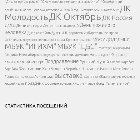
Есть вопрос?
"Диалог вокруг рояля"
"О чем говорят женщины и мужчины"
"Серебряный
ДК
</span >
гребень"
8 марта
Вечёрка
Встречаем новый год
Выставка семьи Когтевых
ДК Октябрь
Молодость
ДК Россия
Напишите нам
</span >
День пожилого
ДМШ
День матери
День открытых дверей
</div >
человека
Джаз-коктейль
Дуэт+
И.В. Коротеев
Избирательное право
МБОУ ДОД "ДМШ"
Искитимская художественная выставка
Красная ярмарка
МБУК "ИГИХМ"
МБУК "ЦБС"
Написать
</div > </div >
Мастер и Маргарита
</div >
</button >
Мюзикл
Новосибирская государственная филармония
Ночь искусств
Открытие
</div >
Поздравление
Русский музей
елки
Отчетный концерт
Сказка Карабаса
Фестиваль
Хор
Барабаса
Чалдоны
Чернбыль
Шалагина Наталья Михайловна
выставка
Ярошевич
блокада Ленинграда
выставка «Жизнь замечательных
праздник
людей»
дпи
собрание трудовых коллективов
фонд "Таланты мира"
СТАТИСТИКА ПОСЕЩЕНИЙ