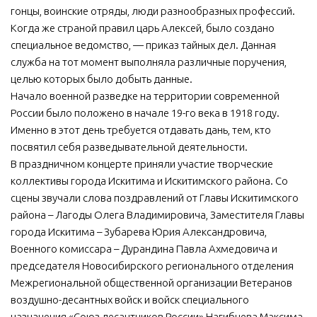
гонцы, воинские отряды, люди разнообразных профессий.
МБУ Дом культуры «Молодость»
Когда же страной правил царь Алексей, было создано
МБУ Дом культуры «Октябрь»
специальное ведомство, — приказ тайных дел. Данная
служба на тот момент выполняла различные поручения,
МБОУ ДО «Детская школа искусств»
целью которых было добыть данные.
МБОУ ДО «Детская музыкальная школа»
Начало военной разведке на территории современной
России было положено в начале 19-го века в 1918 году.
МБУК «Искитимский городской историко-художественный
музей»
Именно в этот день требуется отдавать дань, тем, кто
посвятил себя разведывательной деятельности.
МБУ Парк культуры и отдыха им. И.В. Коротеева
В праздничном концерте приняли участие творческие
МБУК «Централизованная библиотечная система»
коллективы города Искитима и Искитимского района. Со
сцены звучали слова поздравлений от Главы Искитимского
ДК «Россия»
района – Лагоды Олега Владимировича, Заместителя Главы
Афиша
города Искитима – Зубарева Юрия Александровича,
Независимая оценка качества
Военного комиссара – Дурандина Павла Ахмедовича и
председателя Новосибирского регионального отделения
Контакты
Межрегиональной общественной организации Ветеранов
воздушно-десантных войск и войск специального
назначения «Союз десантников России» Нагибнева Максима