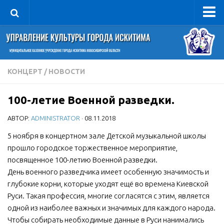
Управление
Руководитель
Сведения об организации
КОНЦЕРТ
/
НОВОСТИ
Структура
100-летие Военной разведки.
Книга почета культуры
АВТОР:
ADMINISTRATOR
· 08.11.2018
Фотогалерея
Документы
5 ноября в концертном зале Детской музыкальной школы
прошло городское торжественное мероприятие,
Учредительные документы
посвященное 100-летию Военной разведки.
Правовая база
День военного разведчика имеет особенную значимость и
глубокие корни, которые уходят ещё во времена Киевской
Противодействие коррупции
Руси. Такая профессия, многие согласятся с этим, является
Отчеты о деятельности
одной из наиболее важных и значимых для каждого народа.
Чтобы собирать необходимые данные в Руси нанимались
Учреждения культуры