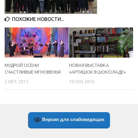
МБУ Дом культуры «Молодость»
ПОХОЖИЕ НОВОСТИ...
МБУ Дом культуры «Октябрь»
МБОУ ДО «Детская школа искусств»
МБОУ ДО «Детская музыкальная школа»
МБУК «Искитимский городской историко-художественный
музей»
МУДРОЙ ОСЕНИ
НОВАЯ ВЫСТАВКА
МБУ Парк культуры и отдыха им. И.В. Коротеева
СЧАСТЛИВЫЕ МГНОВЕНЬЯ
«АРТИШОК В ШОКОЛАДЕ»
МБУК «Централизованная библиотечная система»
2 ОКТ, 2015
19 СЕН, 2016
ДК «Россия»
Афиша
Независимая оценка качества
Контакты
Версия для слабовидящих