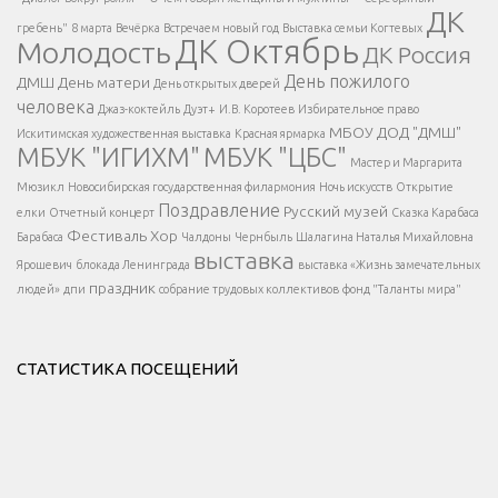
ДК
</span >
гребень"
8 марта
Вечёрка
Встречаем новый год
Выставка семьи Когтевых
ДК Октябрь
Молодость
ДК Россия
Напишите нам
</span >
День пожилого
ДМШ
День матери
День открытых дверей
</div >
человека
Джаз-коктейль
Дуэт+
И.В. Коротеев
Избирательное право
МБОУ ДОД "ДМШ"
Искитимская художественная выставка
Красная ярмарка
МБУК "ИГИХМ"
МБУК "ЦБС"
Написать
</div > </div >
Мастер и Маргарита
</div >
</button >
Мюзикл
Новосибирская государственная филармония
Ночь искусств
Открытие
</div >
Поздравление
Русский музей
елки
Отчетный концерт
Сказка Карабаса
Фестиваль
Хор
Барабаса
Чалдоны
Чернбыль
Шалагина Наталья Михайловна
выставка
Ярошевич
блокада Ленинграда
выставка «Жизнь замечательных
праздник
людей»
дпи
собрание трудовых коллективов
фонд "Таланты мира"
СТАТИСТИКА ПОСЕЩЕНИЙ