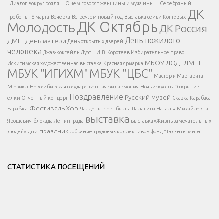
Есть вопрос?
"Диалог вокруг рояля"
"О чем говорят женщины и мужчины"
"Серебряный
ДК
</span >
гребень"
8 марта
Вечёрка
Встречаем новый год
Выставка семьи Когтевых
ДК Октябрь
Молодость
ДК Россия
Напишите нам
</span >
День пожилого
ДМШ
День матери
День открытых дверей
</div >
человека
Джаз-коктейль
Дуэт+
И.В. Коротеев
Избирательное право
МБОУ ДОД "ДМШ"
Искитимская художественная выставка
Красная ярмарка
МБУК "ИГИХМ"
МБУК "ЦБС"
Написать
</div > </div >
Мастер и Маргарита
</div >
</button >
Мюзикл
Новосибирская государственная филармония
Ночь искусств
Открытие
</div >
Поздравление
Русский музей
елки
Отчетный концерт
Сказка Карабаса
Фестиваль
Хор
Барабаса
Чалдоны
Чернбыль
Шалагина Наталья Михайловна
выставка
Ярошевич
блокада Ленинграда
выставка «Жизнь замечательных
праздник
людей»
дпи
собрание трудовых коллективов
фонд "Таланты мира"
СТАТИСТИКА ПОСЕЩЕНИЙ