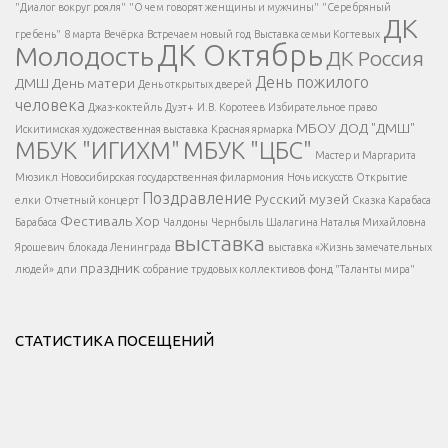
Есть вопрос?
"Диалог вокруг рояля"
"О чем говорят женщины и мужчины"
"Серебряный
ДК
</span >
гребень"
8 марта
Вечёрка
Встречаем новый год
Выставка семьи Когтевых
ДК Октябрь
Молодость
ДК Россия
Напишите нам
</span >
День пожилого
ДМШ
День матери
День открытых дверей
</div >
человека
Джаз-коктейль
Дуэт+
И.В. Коротеев
Избирательное право
МБОУ ДОД "ДМШ"
Искитимская художественная выставка
Красная ярмарка
МБУК "ИГИХМ"
МБУК "ЦБС"
Написать
</div > </div >
Мастер и Маргарита
</div >
</button >
Мюзикл
Новосибирская государственная филармония
Ночь искусств
Открытие
</div >
Поздравление
Русский музей
елки
Отчетный концерт
Сказка Карабаса
Фестиваль
Хор
Барабаса
Чалдоны
Чернбыль
Шалагина Наталья Михайловна
выставка
Ярошевич
блокада Ленинграда
выставка «Жизнь замечательных
праздник
людей»
дпи
собрание трудовых коллективов
фонд "Таланты мира"
СТАТИСТИКА ПОСЕЩЕНИЙ