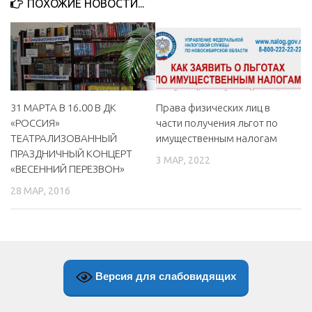
ПОХОЖИЕ НОВОСТИ...
МБУ Дом культуры «Молодость»
МБУ Дом культуры «Октябрь»
МБОУ ДО «Детская школа искусств»
МБОУ ДО «Детская музыкальная школа»
Права физических лиц в
31 МАРТА В 16.00 В ДК
МБУК «Искитимский городской историко-художественный
части получения льгот по
«РОССИЯ»
музей»
имущественным налогам
ТЕАТРАЛИЗОВАННЫЙ
МБУ Парк культуры и отдыха им. И.В. Коротеева
ПРАЗДНИЧНЫЙ КОНЦЕРТ
3 МАР, 2022
«ВЕСЕННИЙ ПЕРЕЗВОН»
МБУК «Централизованная библиотечная система»
28 МАР, 2016
ДК «Россия»
Афиша
Независимая оценка качества
Контакты
Версия для слабовидящих