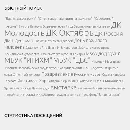
Решаем вместе</div > </div > </div >
БЫСТРЫЙ ПОИСК
Есть вопрос?
"Диалог вокруг рояля"
"О чем говорят женщины и мужчины"
"Серебряный
ДК
</span >
гребень"
8 марта
Вечёрка
Встречаем новый год
Выставка семьи Когтевых
ДК Октябрь
Молодость
ДК Россия
Напишите нам
</span >
День пожилого
ДМШ
День матери
День открытых дверей
</div >
человека
Джаз-коктейль
Дуэт+
И.В. Коротеев
Избирательное право
МБОУ ДОД "ДМШ"
Искитимская художественная выставка
Красная ярмарка
МБУК "ИГИХМ"
МБУК "ЦБС"
Написать
</div > </div >
Мастер и Маргарита
</div >
</button >
Мюзикл
Новосибирская государственная филармония
Ночь искусств
Открытие
</div >
Поздравление
Русский музей
елки
Отчетный концерт
Сказка Карабаса
Фестиваль
Хор
Барабаса
Чалдоны
Чернбыль
Шалагина Наталья Михайловна
выставка
Ярошевич
блокада Ленинграда
выставка «Жизнь замечательных
праздник
людей»
дпи
собрание трудовых коллективов
фонд "Таланты мира"
СТАТИСТИКА ПОСЕЩЕНИЙ