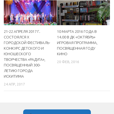
МБУ Дом культуры «Молодость»
МБУ Дом культуры «Октябрь»
МБОУ ДО «Детская школа искусств»
21-22 АПРЕЛЯ 2017 Г.
10 МАРТА 2016 ГОДА В
МБОУ ДО «Детская музыкальная школа»
СОСТОЯЛСЯ X
14.00 В ДК «ОКТЯБРЬ»
МБУК «Искитимский городской историко-художественный
ГОРОДСКОЙ ФЕСТИВАЛЬ-
ИГРОВАЯ ПРОГРАММА,
музей»
КОНКУРС ДЕТСКОГО И
ПОСВЯЩЕННАЯ ГОДУ
ЮНОШЕСКОГО
КИНО
МБУ Парк культуры и отдыха им. И.В. Коротеева
ТВОРЧЕСТВА «РАДУГА»,
20 ФЕВ, 2016
МБУК «Централизованная библиотечная система»
ПОСВЯЩЕННЫЙ 300-
ЛЕТИЮ ГОРОДА
ДК «Россия»
ИСКИТИМА
Афиша
24 АПР, 2017
Независимая оценка качества
Контакты