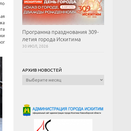
шло
вая
шка
ята
Программа празднования 309-
шки
летия города Искитима
ог
30 ИЮЛ, 2026
АРХИВ НОВОСТЕЙ
Архив
новостей