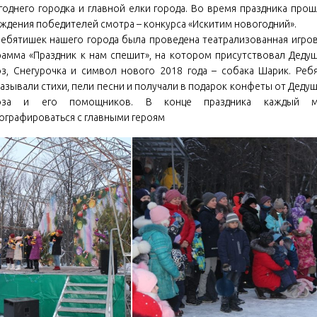
годнего городка и главной елки города. Во время праздника про
аждения победителей смотра – конкурса «Искитим новогодний».
ребятишек нашего города была проведена театрализованная игро
рамма «Праздник к нам спешит», на котором присутствовал Деду
з, Снегурочка и символ нового 2018 года – собака Шарик. Реб
азывали стихи, пели песни и получали в подарок конфеты от Деду
оза и его помощников. В конце праздника каждый м
ографироваться с главными героям