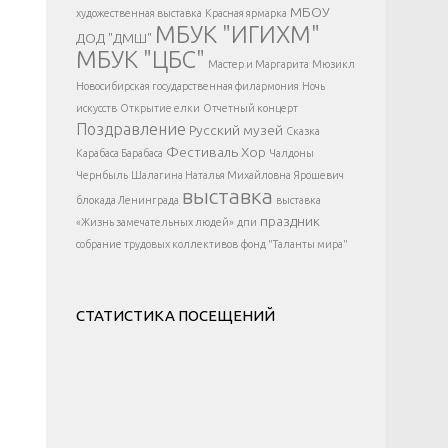
</div >
МБОУ
художественная выставка
Красная ярмарка
МБУК "ИГИХМ"
ДОД "ДМШ"
МБУК "ЦБС"
Мастер и Маргарита
Мюзикл
Новосибирская государственная филармония
Ночь
искусств
Открытие елки
Отчетный концерт
Поздравление
Русский музей
Сказка
Фестиваль
Хор
Карабаса Барабаса
Чалдоны
Чернбыль
Шалагина Наталья Михайловна
Ярошевич
выставка
блокада Ленинграда
выставка
праздник
«Жизнь замечательных людей»
дпи
собрание трудовых коллективов
фонд "Таланты мира"
СТАТИСТИКА ПОСЕЩЕНИЙ