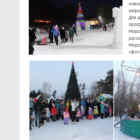
ново
нагр
Для 
прог
Моро
расск
Мор
сфот