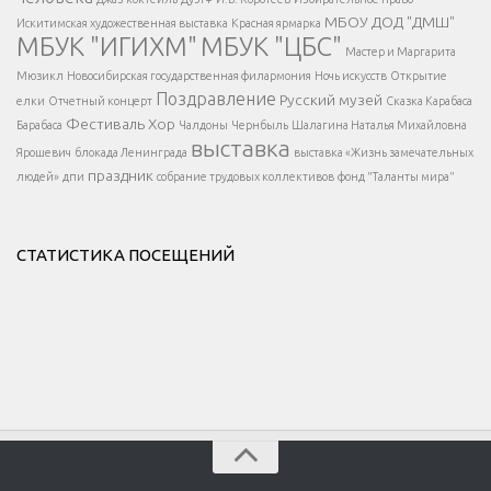
МБОУ ДОД "ДМШ"
Искитимская художественная выставка
Красная ярмарка
МБУК "ИГИХМ"
МБУК "ЦБС"
Написать
</div > </div >
Мастер и Маргарита
</div >
</button >
Мюзикл
Новосибирская государственная филармония
Ночь искусств
Открытие
</div >
Поздравление
Русский музей
елки
Отчетный концерт
Сказка Карабаса
Фестиваль
Хор
Барабаса
Чалдоны
Чернбыль
Шалагина Наталья Михайловна
выставка
Ярошевич
блокада Ленинграда
выставка «Жизнь замечательных
праздник
людей»
дпи
собрание трудовых коллективов
фонд "Таланты мира"
СТАТИСТИКА ПОСЕЩЕНИЙ