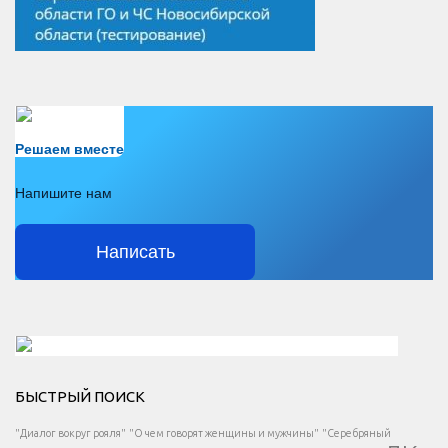
Есть вопрос?
Решаем вместе
Напишите нам
Написать
Решаем вместе</div > </div > </div >
БЫСТРЫЙ ПОИСК
Есть вопрос?
"Диалог вокруг рояля"
"О чем говорят женщины и мужчины"
"Серебряный
</span >