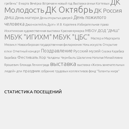
ДК
гребень"
8 марта
Вечёрка
Встречаем новый год
Выставка семьи Когтевых
ДК Октябрь
Молодость
ДК Россия
Напишите нам
</span >
День пожилого
ДМШ
День матери
День открытых дверей
</div >
человека
Джаз-коктейль
Дуэт+
И.В. Коротеев
Избирательное право
МБОУ ДОД "ДМШ"
Искитимская художественная выставка
Красная ярмарка
МБУК "ИГИХМ"
МБУК "ЦБС"
Написать
</div > </div >
Мастер и Маргарита
</div >
</button >
Мюзикл
Новосибирская государственная филармония
Ночь искусств
Открытие
</div >
Поздравление
Русский музей
елки
Отчетный концерт
Сказка Карабаса
Фестиваль
Хор
Барабаса
Чалдоны
Чернбыль
Шалагина Наталья Михайловна
выставка
Ярошевич
блокада Ленинграда
выставка «Жизнь замечательных
праздник
людей»
дпи
собрание трудовых коллективов
фонд "Таланты мира"
СТАТИСТИКА ПОСЕЩЕНИЙ