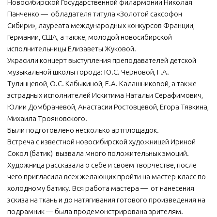
Новосибирской Государственной филармонии Николая
Панченко — обладателя титула «Золотой саксофон
Сибири», лауреата международных конкурсов Франции,
Германии, США, а также, молодой новосибирской
исполнительницы Елизаветы Жуковой.
Украсили концерт выступления преподавателей детской
музыкальной школы города: Ю.С. Черновой, Г.А.
Тулинцевой, О.С. Кабыкиной, Е.А. Калашниковой, а также
эстрадных исполнителей Искитима Натальи Серафимович,
Юлии Домбрачевой, Анастасии Ростовцевой, Егора Тявкина,
Михаила Трояновского.
Были подготовлено несколько артплощадок.
Встреча с известной новосибирской художницей Ириной
Сокол (батик) вызвала много положительных эмоций.
Художница рассказала о себе и своем творчестве, после
чего пригласила всех желающих пройти на мастер-класс по
холодному батику. Вся работа мастера — от нанесения
эскиза на ткань и до натягивания готового произведения на
подрамник — была продемонстрирована зрителям.