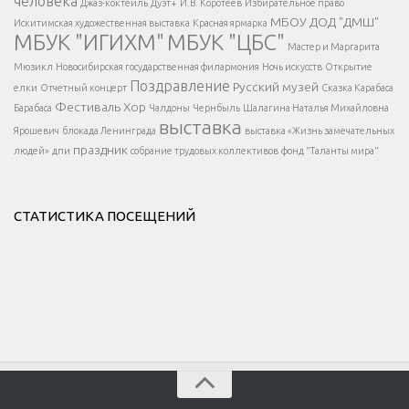
человека
Джаз-коктейль
Дуэт+
И.В. Коротеев
Избирательное право
МБОУ ДОД "ДМШ"
Искитимская художественная выставка
Красная ярмарка
МБУК "ИГИХМ"
МБУК "ЦБС"
Написать
</div > </div >
Мастер и Маргарита
</div >
</button >
Мюзикл
Новосибирская государственная филармония
Ночь искусств
Открытие
</div >
Поздравление
Русский музей
елки
Отчетный концерт
Сказка Карабаса
Фестиваль
Хор
Барабаса
Чалдоны
Чернбыль
Шалагина Наталья Михайловна
выставка
Ярошевич
блокада Ленинграда
выставка «Жизнь замечательных
праздник
людей»
дпи
собрание трудовых коллективов
фонд "Таланты мира"
СТАТИСТИКА ПОСЕЩЕНИЙ