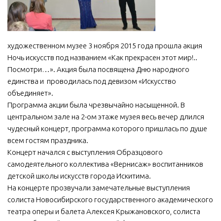
МБУ Дом культуры «Молодость»
МБУ Дом культуры «Октябрь»
художественном музее 3 ноября 2015 года прошла акция
МБОУ ДО «Детская школа искусств»
Ночь искусств под названием «Как прекрасен этот мир!..
МБОУ ДО «Детская музыкальная школа»
Посмотри…». Акция была посвящена Дню народного
МБУК «Искитимский городской историко-художественный
единства и проводилась под девизом «Искусство
музей»
объединяет».
Программа акции была чрезвычайно насыщенной. В
МБУ Парк культуры и отдыха им. И.В. Коротеева
центральном зале на 2-ом этаже музея весь вечер длился
МБУК «Централизованная библиотечная система»
чудесный концерт, программа которого пришлась по душе
ДК «Россия»
всем гостям праздника.
Концерт начался с выступления Образцового
Афиша
самодеятельного коллектива «Вернисаж» воспитанников
Независимая оценка качества
детской школы искусств города Искитима.
На концерте прозвучали замечательные выступления
Контакты
солиста Новосибирского государственного академического
театра оперы и балета Алексея Крыжановского, солиста