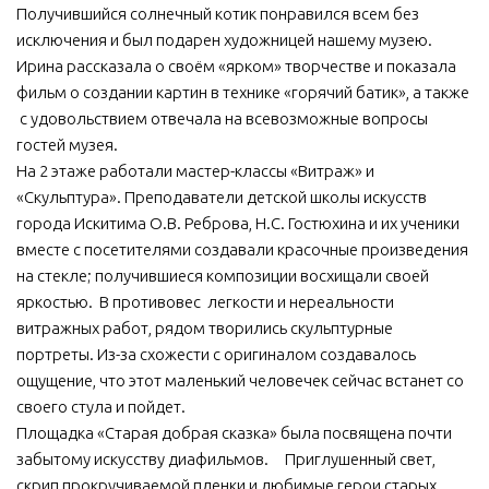
Получившийся солнечный котик понравился всем без
исключения и был подарен художницей нашему музею.
Ирина рассказала о своём «ярком» творчестве и показала
фильм о создании картин в технике «горячий батик», а также
с удовольствием отвечала на всевозможные вопросы
гостей музея.
На 2 этаже работали мастер-классы «Витраж» и
«Скульптура». Преподаватели детской школы искусств
города Искитима О.В. Реброва, Н.С. Гостюхина и их ученики
вместе с посетителями создавали красочные произведения
на стекле; получившиеся композиции восхищали своей
яркостью. В противовес легкости и нереальности
витражных работ, рядом творились скульптурные
портреты. Из-за схожести с оригиналом создавалось
ощущение, что этот маленький человечек сейчас встанет со
своего стула и пойдет.
Площадка «Старая добрая сказка» была посвящена почти
забытому искусству диафильмов. Приглушенный свет,
скрип прокручиваемой пленки и любимые герои старых