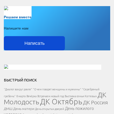
Есть вопрос?
Решаем вместе
Напишите нам
Написать
Решаем вместе</div > </div > </div >
БЫСТРЫЙ ПОИСК
Есть вопрос?
"Диалог вокруг рояля"
"О чем говорят женщины и мужчины"
"Серебряный
ДК
</span >
гребень"
8 марта
Вечёрка
Встречаем новый год
Выставка семьи Когтевых
ДК Октябрь
Молодость
ДК Россия
Напишите нам
</span >
День пожилого
ДМШ
День матери
День открытых дверей
</div >