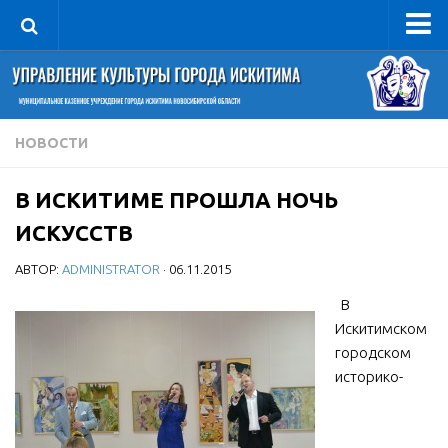
Управление
Руководитель
Сведения об организации
НОВОСТИ
Структура
В ИСКИТИМЕ ПРОШЛА НОЧЬ
Книга почета культуры
ИСКУССТВ
Фотогалерея
АВТОР:
ADMINISTRATOR
· 06.11.2015
Документы
В
Учредительные документы
Искитимском
Правовая база
городском
Противодействие коррупции
историко-
Отчеты о деятельности
Учреждения культуры