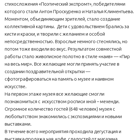
стихосложения «Поэтический экспромт», победителями
которого стали Антон Проскуренко и Наталья Климентьева.
Моментом, объединяющим зрителей, стало создание
коллективной картины. Дети с удовольствием брались за
кисти и краски, и творили с желанием и особой
непосредственностью. Взрослые немного стеснялись, но
потом тоже входили во вкус. Результатом совместной
работы стало живописное полотно в стиле «наив» — «Пир
на весь мир». Все желающие могли принять участие в
создании поздравительной открытки —
сфотографироваться на память о музее и наивном
искусстве.
На первом этаже музея все желающие смогли
познакомиться с искусством росписи хной – мехенди.
Огромное количество гостей (648 человек) музея с
любопытством знакомились с экспозициями и новыми
выставками.
В течение всего мероприятия проходила дегустация и
выставка-продажа чая, кофе, сладостей от магазина