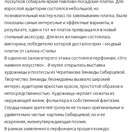
лоскутков собирали яркие павлово-посадские платки. Для
взрослой аудитории состоялся небольшой, но
познавательный мастер-класс по завязыванию платка. Были
показаны самые интересные и эффектные варианты, в
результате, один и тот же платок превращался в новый
стильный аксессуар. Для всех желающих состоялась
викторина, победителю которой достался приз – модный
платок от салона «Стиль»
В одном из залов второго этажа состоялся перфоманс «Это
наивное искусство». В музее открылась выставка
художницы и поэтессы из Черепанова Зинаиды Сибирцевой.
Творчество Зинаиды Леонидовны вызвало широкий
интерес аудитории яркостью красок, простотой образов и
непосредственностью. Художница черпает сюжеты из
окружающей жизни, фольклора и собственной фантазии.
Сердца наших зрителей тронули не только оригинальные и
удивительно чистые картины Сибирцевой, но и ее
искренняя, жизнеутверждающая поэзия.
В рамках заявленного перфоманса прошел конкурс