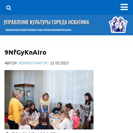
Управление
Руководитель
Сведения об организации
9NfGyKnAIro
Структура
Книга почета культуры
АВТОР:
ADMINISTRATOR
· 22.05.2023
Фотогалерея
Документы
Учредительные документы
Правовая база
Противодействие коррупции
Отчеты о деятельности
Учреждения культуры