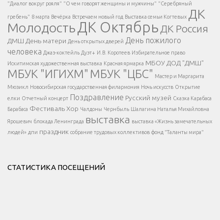
Есть вопрос?
"Диалог вокруг рояля"
"О чем говорят женщины и мужчины"
"Серебряный
ДК
</span >
гребень"
8 марта
Вечёрка
Встречаем новый год
Выставка семьи Когтевых
ДК Октябрь
Молодость
ДК Россия
Напишите нам
</span >
День пожилого
ДМШ
День матери
День открытых дверей
</div >
человека
Джаз-коктейль
Дуэт+
И.В. Коротеев
Избирательное право
МБОУ ДОД "ДМШ"
Искитимская художественная выставка
Красная ярмарка
МБУК "ИГИХМ"
МБУК "ЦБС"
Написать
</div > </div >
Мастер и Маргарита
</div >
</button >
Мюзикл
Новосибирская государственная филармония
Ночь искусств
Открытие
</div >
Поздравление
Русский музей
елки
Отчетный концерт
Сказка Карабаса
Фестиваль
Хор
Барабаса
Чалдоны
Чернбыль
Шалагина Наталья Михайловна
выставка
Ярошевич
блокада Ленинграда
выставка «Жизнь замечательных
праздник
людей»
дпи
собрание трудовых коллективов
фонд "Таланты мира"
СТАТИСТИКА ПОСЕЩЕНИЙ