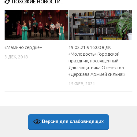
ПОХОЖИЕ НОВОСТИ...
МБУ Дом культуры «Молодость»
МБУ Дом культуры «Октябрь»
МБОУ ДО «Детская школа искусств»
МБОУ ДО «Детская музыкальная школа»
«Мамино сердце»
19.02.21 в 16:00 в ДК
МБУК «Искитимский городской историко-художественный
«Молодость» Городской
музей»
3 ДЕК, 2018
праздник, посвященный
МБУ Парк культуры и отдыха им. И.В. Коротеева
Дню защитника Отечества
«Держава Армией сильна!»
МБУК «Централизованная библиотечная система»
15 ФЕВ, 2021
ДК «Россия»
Афиша
Независимая оценка качества
Контакты
Версия для слабовидящих