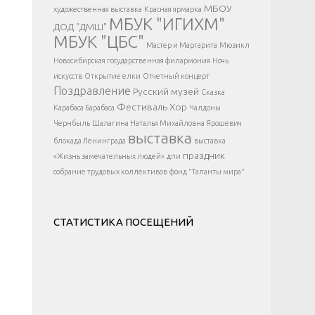
</div >
МБОУ
художественная выставка
Красная ярмарка
МБУК "ИГИХМ"
ДОД "ДМШ"
МБУК "ЦБС"
Мастер и Маргарита
Мюзикл
Новосибирская государственная филармония
Ночь
искусств
Открытие елки
Отчетный концерт
Поздравление
Русский музей
Сказка
Фестиваль
Хор
Карабаса Барабаса
Чалдоны
Чернбыль
Шалагина Наталья Михайловна
Ярошевич
выставка
блокада Ленинграда
выставка
праздник
«Жизнь замечательных людей»
дпи
собрание трудовых коллективов
фонд "Таланты мира"
СТАТИСТИКА ПОСЕЩЕНИЙ