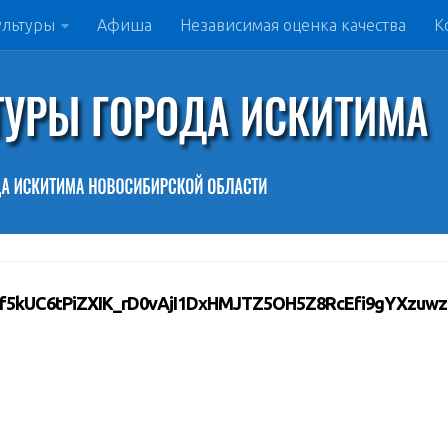
ультуры
Афиша
Независимая оценка качества
К
f5kUC6tPiZXIK_rD0vAjI1DxHMJTZ5OH5Z8RcEfi9gYXzuwz