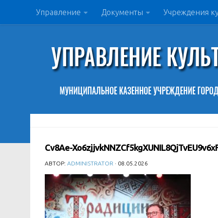
Управление
Документы
Учреждения к
Cv8Ae-Xo6zjjvkNNZCf5kgXUNIL8QjTvEU9v6x
АВТОР:
ADMINISTRATOR
· 08.05.2026