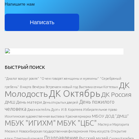
Напишите нам
Написать
Решаем вместе</div > </div > </div >
БЫСТРЫЙ ПОИСК
Есть вопрос?
"Диалог вокруг рояля"
"О чем говорят женщины и мужчины"
"Серебряный
ДК
</span >
гребень"
8 марта
Вечёрка
Встречаем новый год
Выставка семьи Когтевых
ДК Октябрь
Молодость
ДК Россия
Напишите нам
</span >
День пожилого
ДМШ
День матери
День открытых дверей
</div >
человека
Джаз-коктейль
Дуэт+
И.В. Коротеев
Избирательное право
МБОУ ДОД "ДМШ"
Искитимская художественная выставка
Красная ярмарка
МБУК "ИГИХМ"
МБУК "ЦБС"
Написать
</div > </div >
Мастер и Маргарита
</div >
</button >
Мюзикл
Новосибирская государственная филармония
Ночь искусств
Открытие
</div >
Поздравление
Русский музей
елки
Отчетный концерт
Сказка Карабаса