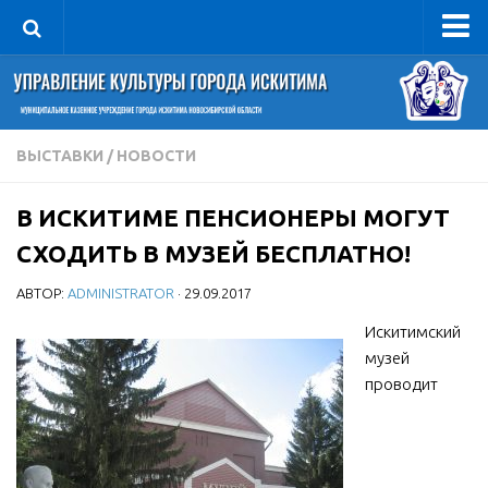
Управление
Руководитель
Сведения об организации
ВЫСТАВКИ
/
НОВОСТИ
Структура
В ИСКИТИМЕ ПЕНСИОНЕРЫ МОГУТ
Книга почета культуры
СХОДИТЬ В МУЗЕЙ БЕСПЛАТНО!
Фотогалерея
АВТОР:
ADMINISTRATOR
· 29.09.2017
Документы
Искитимский
Учредительные документы
музей
Правовая база
проводит
Противодействие коррупции
Отчеты о деятельности
Учреждения культуры