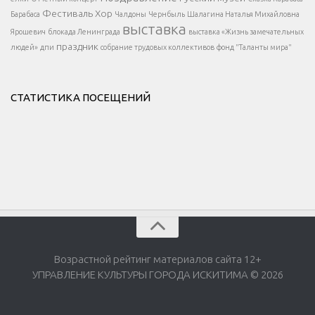
Фестиваль
Хор
Барабаса
Чалдоны
Чернбыль
Шалагина Наталья Михайловна
выставка
Ярошевич
блокада Ленинграда
выставка «Жизнь замечательных
праздник
людей»
дпи
собрание трудовых коллективов
фонд "Таланты мира"
СТАТИСТИКА ПОСЕЩЕНИЙ
Возрастной рейтинг материалов сайта 12+
УПРАВЛЕНИЕ КУЛЬТУРЫ ГОРОДА ИСКИТИМА © 2026