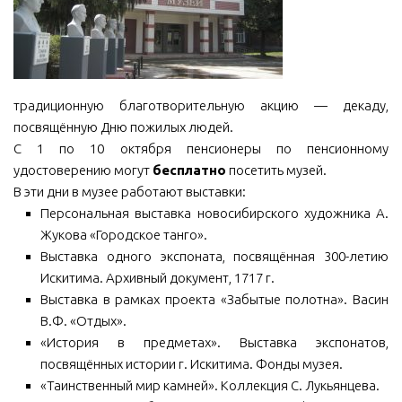
МБУ Дом культуры «Молодость»
МБУ Дом культуры «Октябрь»
МБОУ ДО «Детская школа искусств»
традиционную благотворительную акцию — декаду,
МБОУ ДО «Детская музыкальная школа»
посвящённую Дню пожилых людей.
МБУК «Искитимский городской историко-художественный
С 1 по 10 октября пенсионеры по пенсионному
музей»
удостоверению могут
бесплатно
посетить музей.
В эти дни в музее работают выставки:
МБУ Парк культуры и отдыха им. И.В. Коротеева
Персональная выставка новосибирского художника А.
МБУК «Централизованная библиотечная система»
Жукова «Городское танго».
ДК «Россия»
Выставка одного экспоната, посвящённая 300-летию
Искитима. Архивный документ, 1717 г.
Афиша
Выставка в рамках проекта «Забытые полотна». Васин
Независимая оценка качества
В.Ф. «Отдых».
«История в предметах». Выставка экспонатов,
Контакты
посвящённых истории г. Искитима. Фонды музея.
«Таинственный мир камней». Коллекция С. Лукьянцева.