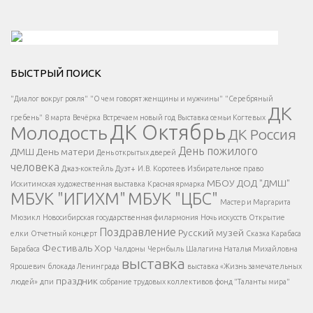
Решаем вместе</div > </div > </div >
БЫСТРЫЙ ПОИСК
Есть вопрос?
"Диалог вокруг рояля"
"О чем говорят женщины и мужчины"
"Серебряный
ДК
</span >
гребень"
8 марта
Вечёрка
Встречаем новый год
Выставка семьи Когтевых
ДК Октябрь
Молодость
ДК Россия
Напишите нам
</span >
День пожилого
ДМШ
День матери
День открытых дверей
</div >
человека
Джаз-коктейль
Дуэт+
И.В. Коротеев
Избирательное право
МБОУ ДОД "ДМШ"
Искитимская художественная выставка
Красная ярмарка
МБУК "ИГИХМ"
МБУК "ЦБС"
Написать
</div > </div >
Мастер и Маргарита
</div >
</button >
Мюзикл
Новосибирская государственная филармония
Ночь искусств
Открытие
</div >
Поздравление
Русский музей
елки
Отчетный концерт
Сказка Карабаса
Фестиваль
Хор
Барабаса
Чалдоны
Чернбыль
Шалагина Наталья Михайловна
выставка
Ярошевич
блокада Ленинграда
выставка «Жизнь замечательных
праздник
людей»
дпи
собрание трудовых коллективов
фонд "Таланты мира"