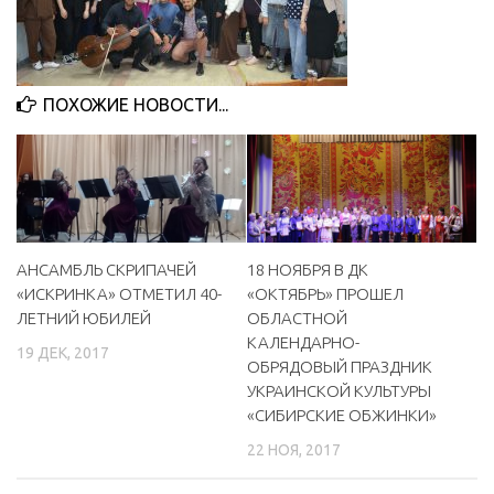
МБУ Дом культуры «Молодость»
МБУ Дом культуры «Октябрь»
ПОХОЖИЕ НОВОСТИ...
МБОУ ДО «Детская школа искусств»
МБОУ ДО «Детская музыкальная школа»
МБУК «Искитимский городской историко-художественный
музей»
МБУ Парк культуры и отдыха им. И.В. Коротеева
АНСАМБЛЬ СКРИПАЧЕЙ
18 НОЯБРЯ В ДК
МБУК «Централизованная библиотечная система»
«ИСКРИНКА» ОТМЕТИЛ 40-
«ОКТЯБРЬ» ПРОШЕЛ
ДК «Россия»
ЛЕТНИЙ ЮБИЛЕЙ
ОБЛАСТНОЙ
КАЛЕНДАРНО-
Афиша
19 ДЕК, 2017
ОБРЯДОВЫЙ ПРАЗДНИК
Независимая оценка качества
УКРАИНСКОЙ КУЛЬТУРЫ
«СИБИРСКИЕ ОБЖИНКИ»
Контакты
22 НОЯ, 2017