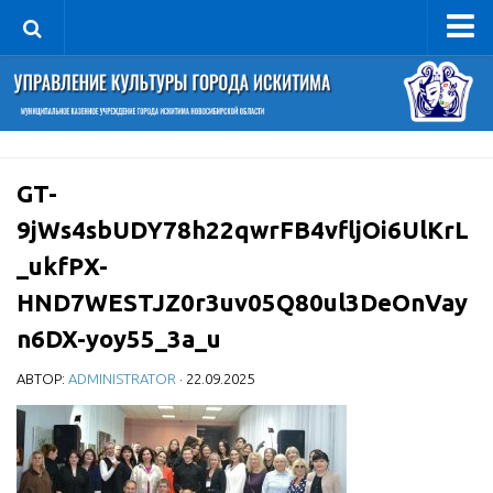
Управление
Руководитель
Сведения об организации
GT-
Структура
9jWs4sbUDY78h22qwrFB4vfljOi6UlKrL
Книга почета культуры
_ukfPX-
Фотогалерея
HND7WESTJZ0r3uv05Q80ul3DeOnVay
Документы
n6DX-yoy55_3a_u
Учредительные документы
Правовая база
АВТОР:
ADMINISTRATOR
· 22.09.2025
Противодействие коррупции
Отчеты о деятельности
Учреждения культуры