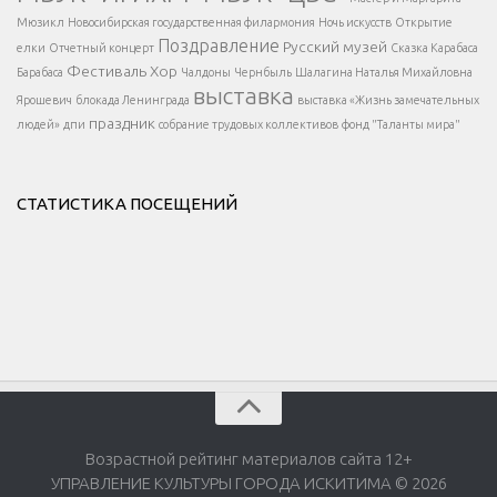
</div >
</button >
Мюзикл
Новосибирская государственная филармония
Ночь искусств
Открытие
</div >
Поздравление
Русский музей
елки
Отчетный концерт
Сказка Карабаса
Фестиваль
Хор
Барабаса
Чалдоны
Чернбыль
Шалагина Наталья Михайловна
выставка
Ярошевич
блокада Ленинграда
выставка «Жизнь замечательных
праздник
людей»
дпи
собрание трудовых коллективов
фонд "Таланты мира"
СТАТИСТИКА ПОСЕЩЕНИЙ
Возрастной рейтинг материалов сайта 12+
УПРАВЛЕНИЕ КУЛЬТУРЫ ГОРОДА ИСКИТИМА © 2026