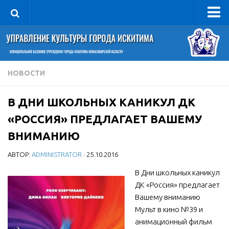
Управление
Руководитель
Сведения об организации
НОВОСТИ
Структура
В ДНИ ШКОЛЬНЫХ КАНИКУЛ ДК
Книга почета культуры
«РОССИЯ» ПРЕДЛАГАЕТ ВАШЕМУ
Фотогалерея
ВНИМАНИЮ
Документы
АВТОР:
ADMINISTRATOR
· 25.10.2016
Учредительные документы
В Дни школьных каникул
Правовая база
ДК «Россия» предлагает
Противодействие коррупции
Вашему вниманию
Отчеты о деятельности
Мульт в кино №39 и
анимационный фильм
Учреждения культуры