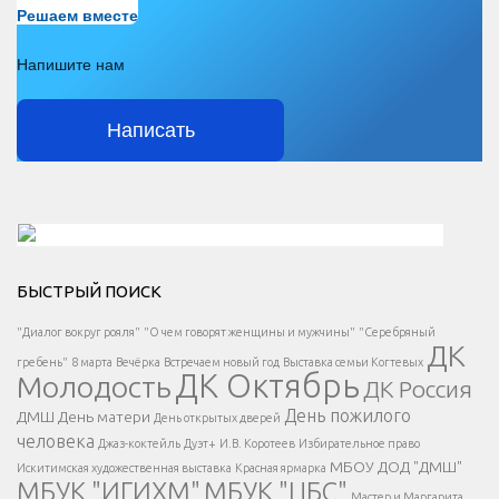
Решаем вместе
Напишите нам
Написать
Решаем вместе</div > </div > </div >
БЫСТРЫЙ ПОИСК
Есть вопрос?
"Диалог вокруг рояля"
"О чем говорят женщины и мужчины"
"Серебряный
ДК
</span >
гребень"
8 марта
Вечёрка
Встречаем новый год
Выставка семьи Когтевых
ДК Октябрь
Молодость
ДК Россия
Напишите нам
</span >
День пожилого
ДМШ
День матери
День открытых дверей
</div >
человека
Джаз-коктейль
Дуэт+
И.В. Коротеев
Избирательное право
МБОУ ДОД "ДМШ"
Искитимская художественная выставка
Красная ярмарка
МБУК "ИГИХМ"
МБУК "ЦБС"
Написать
</div > </div >
Мастер и Маргарита