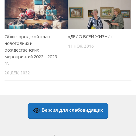
МБУ Дом культуры «Молодость»
МБУ Дом культуры «Октябрь»
МБОУ ДО «Детская школа искусств»
Общегородской план
«ДЕЛО ВСЕЙ ЖИЗНИ»
МБОУ ДО «Детская музыкальная школа»
новогодних и
11 НОЯ, 2016
МБУК «Искитимский городской историко-художественный
рождественских
музей»
мероприятий 2022 – 2023
гг.
МБУ Парк культуры и отдыха им. И.В. Коротеева
20 ДЕК, 2022
МБУК «Централизованная библиотечная система»
ДК «Россия»
Афиша
Независимая оценка качества
Версия для слабовидящих
Контакты