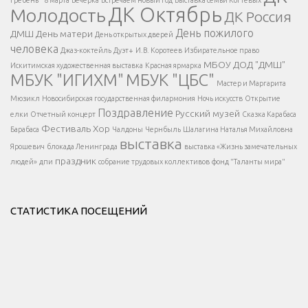
ДК Октябрь
Молодость
ДК Россия
Напишите нам
</span >
День пожилого
ДМШ
День матери
День открытых дверей
</div >
человека
Джаз-коктейль
Дуэт+
И.В. Коротеев
Избирательное право
МБОУ ДОД "ДМШ"
Искитимская художественная выставка
Красная ярмарка
МБУК "ИГИХМ"
МБУК "ЦБС"
Написать
</div > </div >
Мастер и Маргарита
</div >
</button >
Мюзикл
Новосибирская государственная филармония
Ночь искусств
Открытие
</div >
Поздравление
Русский музей
елки
Отчетный концерт
Сказка Карабаса
Фестиваль
Хор
Барабаса
Чалдоны
Чернбыль
Шалагина Наталья Михайловна
выставка
Ярошевич
блокада Ленинграда
выставка «Жизнь замечательных
праздник
людей»
дпи
собрание трудовых коллективов
фонд "Таланты мира"
СТАТИСТИКА ПОСЕЩЕНИЙ