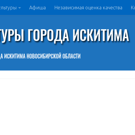
ультуры
Афиша
Независимая оценка качества
К