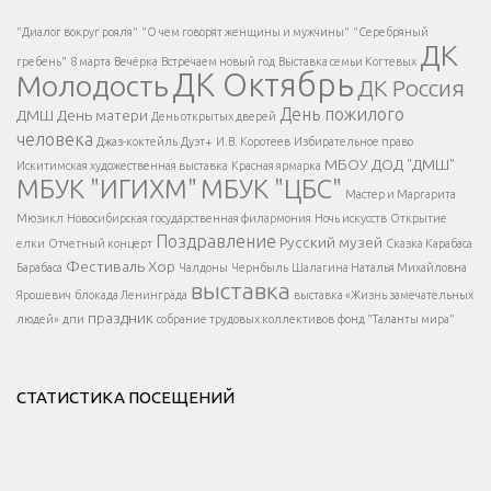
Есть вопрос?
"Диалог вокруг рояля"
"О чем говорят женщины и мужчины"
"Серебряный
ДК
</span >
гребень"
8 марта
Вечёрка
Встречаем новый год
Выставка семьи Когтевых
ДК Октябрь
Молодость
ДК Россия
Напишите нам
</span >
День пожилого
ДМШ
День матери
День открытых дверей
</div >
человека
Джаз-коктейль
Дуэт+
И.В. Коротеев
Избирательное право
МБОУ ДОД "ДМШ"
Искитимская художественная выставка
Красная ярмарка
МБУК "ИГИХМ"
МБУК "ЦБС"
Написать
</div > </div >
Мастер и Маргарита
</div >
</button >
Мюзикл
Новосибирская государственная филармония
Ночь искусств
Открытие
</div >
Поздравление
Русский музей
елки
Отчетный концерт
Сказка Карабаса
Фестиваль
Хор
Барабаса
Чалдоны
Чернбыль
Шалагина Наталья Михайловна
выставка
Ярошевич
блокада Ленинграда
выставка «Жизнь замечательных
праздник
людей»
дпи
собрание трудовых коллективов
фонд "Таланты мира"
СТАТИСТИКА ПОСЕЩЕНИЙ