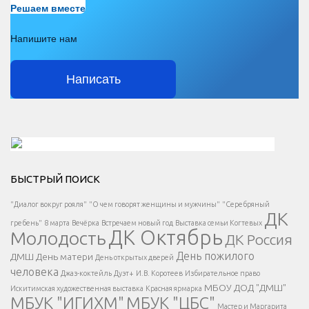
Решаем вместе
Напишите нам
Написать
Решаем вместе</div > </div > </div >
БЫСТРЫЙ ПОИСК
Есть вопрос?
"Диалог вокруг рояля"
"О чем говорят женщины и мужчины"
"Серебряный
ДК
</span >
гребень"
8 марта
Вечёрка
Встречаем новый год
Выставка семьи Когтевых
ДК Октябрь
Молодость
ДК Россия
Напишите нам
</span >
День пожилого
ДМШ
День матери
День открытых дверей
</div >
человека
Джаз-коктейль
Дуэт+
И.В. Коротеев
Избирательное право
МБОУ ДОД "ДМШ"
Искитимская художественная выставка
Красная ярмарка
МБУК "ИГИХМ"
МБУК "ЦБС"
Написать
</div > </div >
Мастер и Маргарита