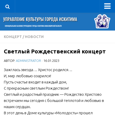
Управление
Руководитель
Сведения об организации
КОНЦЕРТ
/
НОВОСТИ
Структура
Светлый Рождественский концерт
Книга почета культуры
АВТОР:
ADMINISTRATOR
· 16.01.2023
Фотогалерея
Документы
Зажглacь звезда… Христос родился…
И, мир любовью озарился!
Учредительные документы
Пусть счaстье входит в кaждый дом,
Правовая база
С прeкрасным светлым Рождеством!
Светлый и радостный праздник — Рождество Христово
Противодействие коррупции
встречаем мы сегодня с большой теплотой и любовью в
Отчеты о деятельности
наших сердцах.
В этот день в Доме культуры «Молодость» прошел
Учреждения культуры