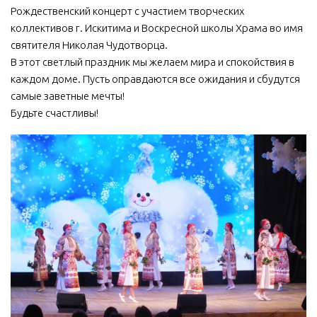
Рождественский концерт с участием творческих
МБУ Дом культуры «Молодость»
коллективов г. Искитима и Воскресной школы Храма во имя
МБУ Дом культуры «Октябрь»
святителя Николая Чудотворца.
В этот светлый праздник мы желаем мира и спокойствия в
МБОУ ДО «Детская школа искусств»
каждом доме. Пусть оправдаются все ожидания и сбудутся
МБОУ ДО «Детская музыкальная школа»
самые заветные мечты!
Будьте счастливы!
МБУК «Искитимский городской историко-художественный
музей»
МБУ Парк культуры и отдыха им. И.В. Коротеева
МБУК «Централизованная библиотечная система»
ДК «Россия»
Афиша
Независимая оценка качества
Контакты