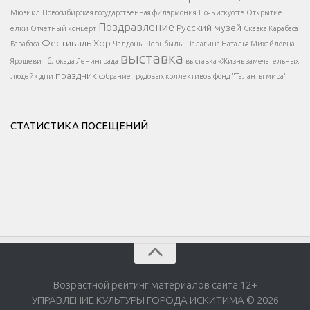
</div >
</button >
Мюзикл
Новосибирская государственная филармония
Ночь искусств
Открытие
</div >
Поздравление
Русский музей
елки
Отчетный концерт
Сказка Карабаса
Фестиваль
Хор
Барабаса
Чалдоны
Чернбыль
Шалагина Наталья Михайловна
выставка
Ярошевич
блокада Ленинграда
выставка «Жизнь замечательных
праздник
людей»
дпи
собрание трудовых коллективов
фонд "Таланты мира"
СТАТИСТИКА ПОСЕЩЕНИЙ
Возрастной рейтинг материалов сайта 12+
УПРАВЛЕНИЕ КУЛЬТУРЫ ГОРОДА ИСКИТИМА © 2026