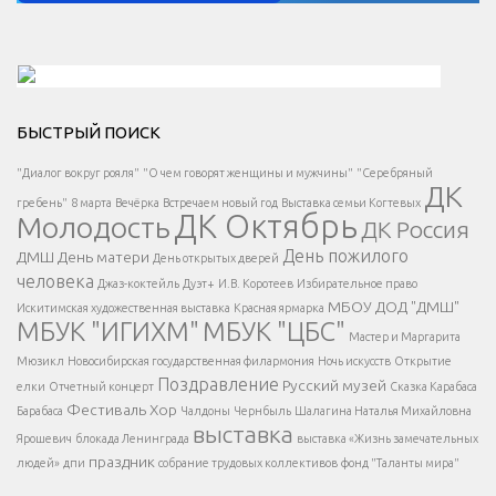
Решаем вместе</div > </div > </div >
БЫСТРЫЙ ПОИСК
Есть вопрос?
"Диалог вокруг рояля"
"О чем говорят женщины и мужчины"
"Серебряный
ДК
</span >
гребень"
8 марта
Вечёрка
Встречаем новый год
Выставка семьи Когтевых
ДК Октябрь
Молодость
ДК Россия
Напишите нам
</span >
День пожилого
ДМШ
День матери
День открытых дверей
</div >
человека
Джаз-коктейль
Дуэт+
И.В. Коротеев
Избирательное право
МБОУ ДОД "ДМШ"
Искитимская художественная выставка
Красная ярмарка
МБУК "ИГИХМ"
МБУК "ЦБС"
Написать
</div > </div >
Мастер и Маргарита
</div >
</button >
Мюзикл
Новосибирская государственная филармония
Ночь искусств
Открытие
</div >
Поздравление
Русский музей
елки
Отчетный концерт
Сказка Карабаса
Фестиваль
Хор
Барабаса
Чалдоны
Чернбыль
Шалагина Наталья Михайловна
выставка
Ярошевич
блокада Ленинграда
выставка «Жизнь замечательных
праздник
людей»
дпи
собрание трудовых коллективов
фонд "Таланты мира"