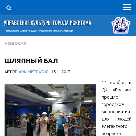
Управление
Руководитель
Сведения об организации
НОВОСТИ
Структура
ШЛЯПНЫЙ БАЛ
Книга почета культуры
АВТОР:
ADMINISTRATOR
· 15.11.2017
Фотогалерея
Документы
14 ноября в
ДК «Россия»
Учредительные документы
прошло
Правовая база
городское
мероприятия
Противодействие коррупции
для людей
Отчеты о деятельности
элегантного
возраста
Учреждения культуры