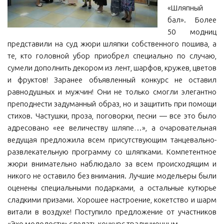
«Шляпный
МБУ Дом культуры «Молодость»
бал». Более
МБУ Дом культуры «Октябрь»
50 модниц
представили на суд жюри шляпки собственного пошива, а
МБОУ ДО «Детская школа искусств»
те, кто головной убор приобрел специально по случаю,
МБОУ ДО «Детская музыкальная школа»
сумели дополнить декором из лент, шарфов, кружев, цветов
и фруктов! Заранее объявленный конкурс не оставил
МБУК «Искитимский городской историко-художественный
музей»
равнодушных и мужчин! Они не только смогли элегантно
преподнести задуманный образ, но и защитить при помощи
МБУ Парк культуры и отдыха им. И.В. Коротеева
стихов. Частушки, проза, поговорки, песни — все это было
МБУК «Централизованная библиотечная система»
адресовано «ее величеству шляпе…», а очаровательная
ведущая предложила всем присутствующим танцевально-
ДК «Россия»
развлекательную программу со шляпками. Компетентное
Афиша
жюри внимательно наблюдало за всем происходящим и
Независимая оценка качества
никого не оставило без внимания. Лучшие модельеры были
оценены специальными подарками, а остальные кутюрье
Контакты
сладкими призами. Хорошее настроение, кокетство и шарм
витали в воздухе! Поступило предложение от участников
«Эхо молодости» сделать конкурс традиционным.