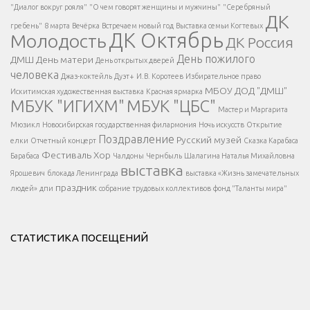
Есть вопрос?
"Диалог вокруг рояля"
"О чем говорят женщины и мужчины"
"Серебряный
ДК
</span >
гребень"
8 марта
Вечёрка
Встречаем новый год
Выставка семьи Когтевых
ДК Октябрь
Молодость
ДК Россия
Напишите нам
</span >
День пожилого
ДМШ
День матери
День открытых дверей
</div >
человека
Джаз-коктейль
Дуэт+
И.В. Коротеев
Избирательное право
МБОУ ДОД "ДМШ"
Искитимская художественная выставка
Красная ярмарка
МБУК "ИГИХМ"
МБУК "ЦБС"
Написать
</div > </div >
Мастер и Маргарита
</div >
</button >
Мюзикл
Новосибирская государственная филармония
Ночь искусств
Открытие
</div >
Поздравление
Русский музей
елки
Отчетный концерт
Сказка Карабаса
Фестиваль
Хор
Барабаса
Чалдоны
Чернбыль
Шалагина Наталья Михайловна
выставка
Ярошевич
блокада Ленинграда
выставка «Жизнь замечательных
праздник
людей»
дпи
собрание трудовых коллективов
фонд "Таланты мира"
СТАТИСТИКА ПОСЕЩЕНИЙ