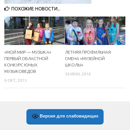
МБУ Дом культуры «Молодость»
ПОХОЖИЕ НОВОСТИ...
МБУ Дом культуры «Октябрь»
МБОУ ДО «Детская школа искусств»
МБОУ ДО «Детская музыкальная школа»
МБУК «Искитимский городской историко-художественный
«МОЙ МИР — МУЗЫКА»
ЛЕТНЯЯ ПРОФИЛЬНАЯ
музей»
ПЕРВЫЙ ОБЛАСТНОЙ
СМЕНА «МУЗЕЙНОЙ
МБУ Парк культуры и отдыха им. И.В. Коротеева
КОНКУРС ЮНЫХ
ШКОЛЫ»
МУЗЫКОВЕДОВ
МБУК «Централизованная библиотечная система»
30 ИЮН, 2016
6 ОКТ, 2015
ДК «Россия»
Афиша
Независимая оценка качества
Контакты
Версия для слабовидящих