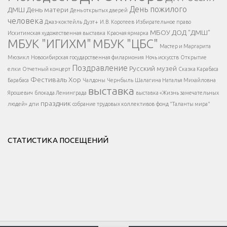
</span >
День пожилого
ДМШ
День матери
День открытых дверей
</div >
человека
Джаз-коктейль
Дуэт+
И.В. Коротеев
Избирательное право
МБОУ ДОД "ДМШ"
Искитимская художественная выставка
Красная ярмарка
МБУК "ИГИХМ"
МБУК "ЦБС"
Написать
</div > </div >
Мастер и Маргарита
</div >
</button >
Мюзикл
Новосибирская государственная филармония
Ночь искусств
Открытие
</div >
Поздравление
Русский музей
елки
Отчетный концерт
Сказка Карабаса
Фестиваль
Хор
Барабаса
Чалдоны
Чернбыль
Шалагина Наталья Михайловна
выставка
Ярошевич
блокада Ленинграда
выставка «Жизнь замечательных
праздник
людей»
дпи
собрание трудовых коллективов
фонд "Таланты мира"
СТАТИСТИКА ПОСЕЩЕНИЙ