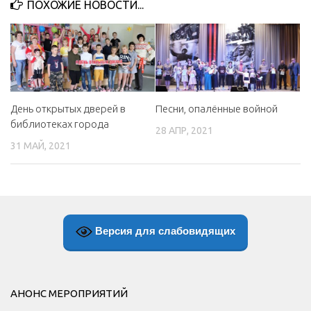
ПОХОЖИЕ НОВОСТИ...
МБУ Дом культуры «Молодость»
МБУ Дом культуры «Октябрь»
МБОУ ДО «Детская школа искусств»
МБОУ ДО «Детская музыкальная школа»
День открытых дверей в
Песни, опалённые войной
МБУК «Искитимский городской историко-художественный
библиотеках города
музей»
28 АПР, 2021
31 МАЙ, 2021
МБУ Парк культуры и отдыха им. И.В. Коротеева
МБУК «Централизованная библиотечная система»
ДК «Россия»
Афиша
Версия для слабовидящих
Независимая оценка качества
Контакты
АНОНС МЕРОПРИЯТИЙ