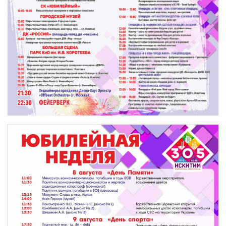
МБУ Дом культуры «Молодость»
МБУ Дом культуры «Октябрь»
МБОУ ДО «Детская школа искусств»
МБОУ ДО «Детская музыкальная школа»
МБУК «Искитимский городской историко-художественный
музей»
МБУ Парк культуры и отдыха им. И.В. Коротеева
МБУК «Централизованная библиотечная система»
ДК «Россия»
Афиша
Независимая оценка качества
Контакты