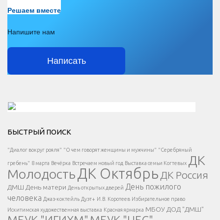
Есть вопрос?
Решаем вместе
Напишите нам
Написать
Решаем вместе</div > </div > </div >
БЫСТРЫЙ ПОИСК
Есть вопрос?
"Диалог вокруг рояля"
"О чем говорят женщины и мужчины"
"Серебряный
ДК
</span >
гребень"
8 марта
Вечёрка
Встречаем новый год
Выставка семьи Когтевых
ДК Октябрь
Молодость
ДК Россия
Напишите нам
</span >
День пожилого
ДМШ
День матери
День открытых дверей
</div >
человека
Джаз-коктейль
Дуэт+
И.В. Коротеев
Избирательное право
МБОУ ДОД "ДМШ"
Искитимская художественная выставка
Красная ярмарка
МБУК "ИГИХМ"
МБУК "ЦБС"
Написать