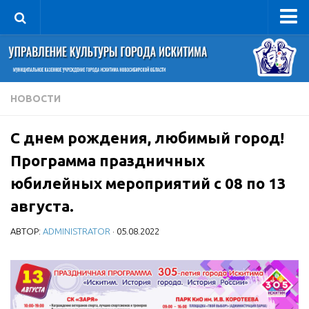
Управление
Руководитель
Сведения об организации
НОВОСТИ
Структура
С днем рождения, любимый город!
Книга почета культуры
Программа праздничных
Фотогалерея
юбилейных мероприятий с 08 по 13
Документы
августа.
Учредительные документы
АВТОР:
ADMINISTRATOR
· 05.08.2022
Правовая база
Противодействие коррупции
Отчеты о деятельности
Учреждения культуры