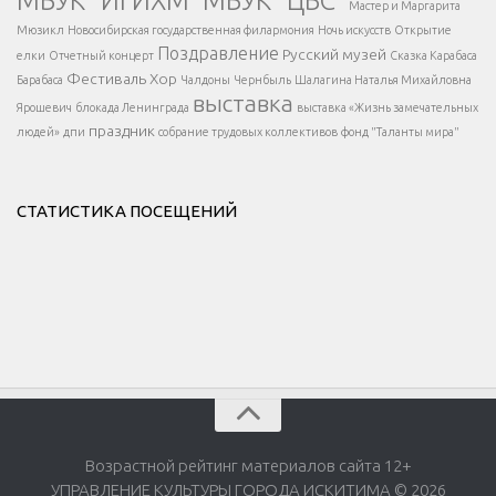
</div > </div >
Мастер и Маргарита
</div >
</button >
Мюзикл
Новосибирская государственная филармония
Ночь искусств
Открытие
</div >
Поздравление
Русский музей
елки
Отчетный концерт
Сказка Карабаса
Фестиваль
Хор
Барабаса
Чалдоны
Чернбыль
Шалагина Наталья Михайловна
выставка
Ярошевич
блокада Ленинграда
выставка «Жизнь замечательных
праздник
людей»
дпи
собрание трудовых коллективов
фонд "Таланты мира"
СТАТИСТИКА ПОСЕЩЕНИЙ
Возрастной рейтинг материалов сайта 12+
УПРАВЛЕНИЕ КУЛЬТУРЫ ГОРОДА ИСКИТИМА © 2026