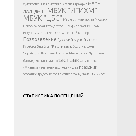
</div >
МБОУ
художественная выставка
Красная ярмарка
МБУК "ИГИХМ"
ДОД "ДМШ"
МБУК "ЦБС"
Мастер и Маргарита
Мюзикл
Новосибирская государственная филармония
Ночь
искусств
Открытие елки
Отчетный концерт
Поздравление
Русский музей
Сказка
Фестиваль
Хор
Карабаса Барабаса
Чалдоны
Чернбыль
Шалагина Наталья Михайловна
Ярошевич
выставка
блокада Ленинграда
выставка
праздник
«Жизнь замечательных людей»
дпи
собрание трудовых коллективов
фонд "Таланты мира"
СТАТИСТИКА ПОСЕЩЕНИЙ