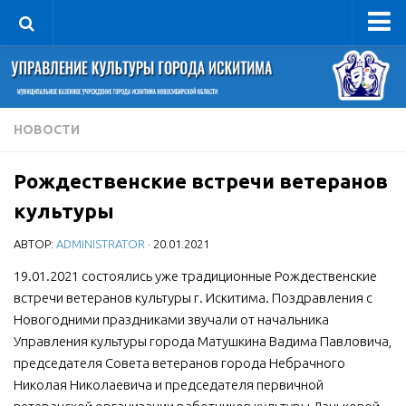
Управление
Руководитель
Сведения об организации
НОВОСТИ
Структура
Рождественские встречи ветеранов
Книга почета культуры
культуры
Фотогалерея
АВТОР:
ADMINISTRATOR
· 20.01.2021
Документы
19.01.2021 состоялись уже традиционные Рождественские
Учредительные документы
встречи ветеранов культуры г. Искитима. Поздравления с
Правовая база
Новогодними праздниками звучали от начальника
Противодействие коррупции
Управления культуры города Матушкина Вадима Павловича,
председателя Совета ветеранов города Небрачного
Отчеты о деятельности
Николая Николаевича и председателя первичной
Учреждения культуры