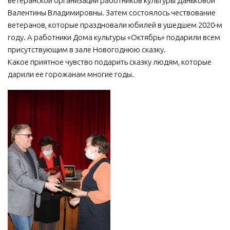
ветеранской организации работников культуры Даньковой
Валентины Владимировны. Затем состоялось чествование
МБУ Дом культуры «Молодость»
ветеранов, которые праздновали юбилей в ушедшем 2020-м
МБУ Дом культуры «Октябрь»
году. А работники Дома культуры «Октябрь» подарили всем
МБОУ ДО «Детская школа искусств»
присутствующим в зале Новогоднюю сказку.
Какое приятное чувство подарить сказку людям, которые
МБОУ ДО «Детская музыкальная школа»
дарили ее горожанам многие годы.
МБУК «Искитимский городской историко-художественный
музей»
МБУ Парк культуры и отдыха им. И.В. Коротеева
МБУК «Централизованная библиотечная система»
ДК «Россия»
Афиша
Независимая оценка качества
Контакты