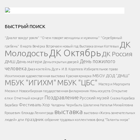
Решаем вместе</div > </div > </div >
БЫСТРЫЙ ПОИСК
Есть вопрос?
"Диалог вокруг рояля"
"О чем говорят женщины и мужчины"
"Серебряный
ДК
</span >
гребень"
8 марта
Вечёрка
Встречаем новый год
Выставка семьи Когтевых
ДК Октябрь
Молодость
ДК Россия
Напишите нам
</span >
День пожилого
ДМШ
День матери
День открытых дверей
</div >
человека
Джаз-коктейль
Дуэт+
И.В. Коротеев
Избирательное право
МБОУ ДОД "ДМШ"
Искитимская художественная выставка
Красная ярмарка
МБУК "ИГИХМ"
МБУК "ЦБС"
Написать
</div > </div >
Мастер и Маргарита
</div >
</button >
Мюзикл
Новосибирская государственная филармония
Ночь искусств
Открытие
</div >
Поздравление
Русский музей
елки
Отчетный концерт
Сказка Карабаса
Фестиваль
Хор
Барабаса
Чалдоны
Чернбыль
Шалагина Наталья Михайловна
выставка
Ярошевич
блокада Ленинграда
выставка «Жизнь замечательных
праздник
людей»
дпи
собрание трудовых коллективов
фонд "Таланты мира"