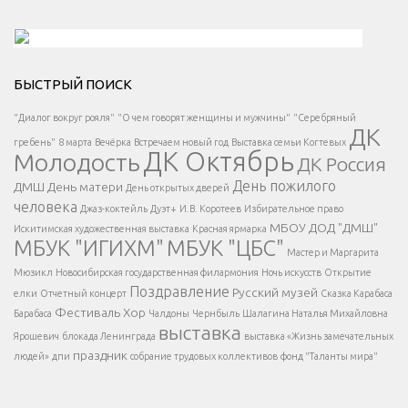
Решаем вместе</div > </div > </div >
БЫСТРЫЙ ПОИСК
Есть вопрос?
"Диалог вокруг рояля"
"О чем говорят женщины и мужчины"
"Серебряный
ДК
</span >
гребень"
8 марта
Вечёрка
Встречаем новый год
Выставка семьи Когтевых
ДК Октябрь
Молодость
ДК Россия
Напишите нам
</span >
День пожилого
ДМШ
День матери
День открытых дверей
</div >
человека
Джаз-коктейль
Дуэт+
И.В. Коротеев
Избирательное право
МБОУ ДОД "ДМШ"
Искитимская художественная выставка
Красная ярмарка
МБУК "ИГИХМ"
МБУК "ЦБС"
Написать
</div > </div >
Мастер и Маргарита
</div >
</button >
Мюзикл
Новосибирская государственная филармония
Ночь искусств
Открытие
</div >
Поздравление
Русский музей
елки
Отчетный концерт
Сказка Карабаса
Фестиваль
Хор
Барабаса
Чалдоны
Чернбыль
Шалагина Наталья Михайловна
выставка
Ярошевич
блокада Ленинграда
выставка «Жизнь замечательных
праздник
людей»
дпи
собрание трудовых коллективов
фонд "Таланты мира"