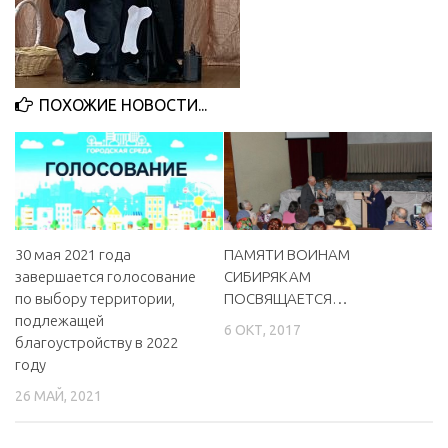
МБУ Дом культуры «Молодость»
МБУ Дом культуры «Октябрь»
МБОУ ДО «Детская школа искусств»
ПОХОЖИЕ НОВОСТИ...
МБОУ ДО «Детская музыкальная школа»
МБУК «Искитимский городской историко-художественный
музей»
МБУ Парк культуры и отдыха им. И.В. Коротеева
МБУК «Централизованная библиотечная система»
30 мая 2021 года
ПАМЯТИ ВОИНАМ
завершается голосование
СИБИРЯКАМ
ДК «Россия»
по выбору территории,
ПОСВЯЩАЕТСЯ…
Афиша
подлежащей
6 ОКТ, 2017
благоустройству в 2022
Независимая оценка качества
году
Контакты
26 МАЙ, 2021