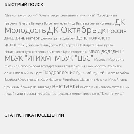
БЫСТРЫЙ ПОИСК
Есть вопрос?
"Диалог вокруг рояля"
"О чем говорят женщины и мужчины"
"Серебряный
ДК
</span >
гребень"
8 марта
Вечёрка
Встречаем новый год
Выставка семьи Когтевых
ДК Октябрь
Молодость
ДК Россия
Напишите нам
</span >
День пожилого
ДМШ
День матери
День открытых дверей
</div >
человека
Джаз-коктейль
Дуэт+
И.В. Коротеев
Избирательное право
МБОУ ДОД "ДМШ"
Искитимская художественная выставка
Красная ярмарка
МБУК "ИГИХМ"
МБУК "ЦБС"
Написать
</div > </div >
Мастер и Маргарита
</div >
</button >
Мюзикл
Новосибирская государственная филармония
Ночь искусств
Открытие
</div >
Поздравление
Русский музей
елки
Отчетный концерт
Сказка Карабаса
Фестиваль
Хор
Барабаса
Чалдоны
Чернбыль
Шалагина Наталья Михайловна
выставка
Ярошевич
блокада Ленинграда
выставка «Жизнь замечательных
праздник
людей»
дпи
собрание трудовых коллективов
фонд "Таланты мира"
СТАТИСТИКА ПОСЕЩЕНИЙ