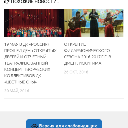
ПОХОЖИЕ НОВОСТИ...
МБУ Дом культуры «Молодость»
МБУ Дом культуры «Октябрь»
МБОУ ДО «Детская школа искусств»
МБОУ ДО «Детская музыкальная школа»
19 МАЯ В ДК «РОССИЯ»
ОТКРЫТИЕ
МБУК «Искитимский городской историко-художественный
ПРОШЕЛ ДЕНЬ ОТКРЫТЫХ
ФИЛАРМОНИЧЕСКОГО
музей»
ДВЕРЕЙ И ОТЧЕТНЫЙ
СЕЗОНА 2016-2017 Г.Г. В
МБУ Парк культуры и отдыха им. И.В. Коротеева
ТЕАТРАЛИЗОВАННЫЙ
ДМШ Г. ИСКИТИМА
КОНЦЕРТ ТВОРЧЕСКИХ
МБУК «Централизованная библиотечная система»
26 ОКТ, 2016
КОЛЛЕКТИВОВ ДК
ДК «Россия»
«ЦВЕТНЫЕ СНЫ»
Афиша
20 МАЙ, 2016
Независимая оценка качества
Контакты
Версия для слабовидящих