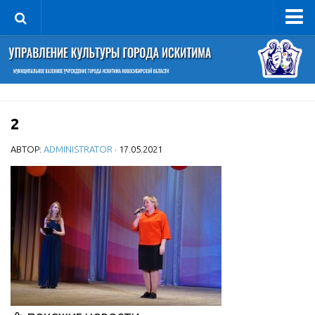
Управление
Руководитель
Сведения об организации
2
Структура
Книга почета культуры
АВТОР:
ADMINISTRATOR
· 17.05.2021
Фотогалерея
Документы
Учредительные документы
Правовая база
Противодействие коррупции
Отчеты о деятельности
Учреждения культуры