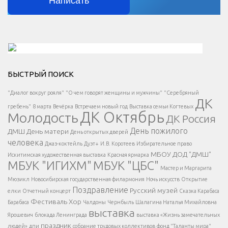
Написать
Решаем вместе</div > </div > </div >
БЫСТРЫЙ ПОИСК
Есть вопрос?
"Диалог вокруг рояля"
"О чем говорят женщины и мужчины"
"Серебряный
ДК
</span >
гребень"
8 марта
Вечёрка
Встречаем новый год
Выставка семьи Когтевых
ДК Октябрь
Молодость
ДК Россия
Напишите нам
</span >
День пожилого
ДМШ
День матери
День открытых дверей
</div >
человека
Джаз-коктейль
Дуэт+
И.В. Коротеев
Избирательное право
МБОУ ДОД "ДМШ"
Искитимская художественная выставка
Красная ярмарка
МБУК "ИГИХМ"
МБУК "ЦБС"
Написать
</div > </div >
Мастер и Маргарита
</div >
</button >
Мюзикл
Новосибирская государственная филармония
Ночь искусств
Открытие
</div >
Поздравление
Русский музей
елки
Отчетный концерт
Сказка Карабаса
Фестиваль
Хор
Барабаса
Чалдоны
Чернбыль
Шалагина Наталья Михайловна
выставка
Ярошевич
блокада Ленинграда
выставка «Жизнь замечательных
праздник
людей»
дпи
собрание трудовых коллективов
фонд "Таланты мира"