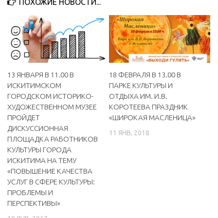
ПОХОЖИЕ НОВОСТИ...
МБУ Дом культуры «Молодость»
МБУ Дом культуры «Октябрь»
МБОУ ДО «Детская школа искусств»
МБОУ ДО «Детская музыкальная школа»
13 ЯНВАРЯ В 11.00 В
18 ФЕВРАЛЯ В 13.00 В
МБУК «Искитимский городской историко-художественный
ИСКИТИМСКОМ
ПАРКЕ КУЛЬТУРЫ И
музей»
ГОРОДСКОМ ИСТОРИКО-
ОТДЫХА ИМ. И.В.
МБУ Парк культуры и отдыха им. И.В. Коротеева
ХУДОЖЕСТВЕННОМ МУЗЕЕ
КОРОТЕЕВА ПРАЗДНИК
ПРОЙДЕТ
«ШИРОКАЯ МАСЛЕНИЦА»
МБУК «Централизованная библиотечная система»
ДИСКУССИОННАЯ
11 ЯНВ, 2018
ДК «Россия»
ПЛОЩАДКА РАБОТНИКОВ
КУЛЬТУРЫ ГОРОДА
Афиша
ИСКИТИМА НА ТЕМУ
Независимая оценка качества
«ПОВЫШЕНИЕ КАЧЕСТВА
УСЛУГ В СФЕРЕ КУЛЬТУРЫ:
Контакты
ПРОБЛЕМЫ И
ПЕРСПЕКТИВЫ»